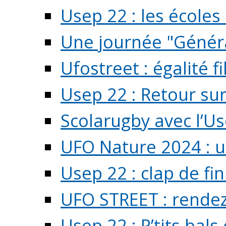
Usep 22 : les écoles 
Une journée "Généra
Ufostreet : égalité f
Usep 22 : Retour su
Scolarugby avec l’U
UFO Nature 2024 : 
Usep 22 : clap de fi
UFO STREET : rendez
Usep 22 : P’tits bals