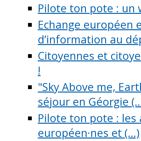
Pilote ton pote : un 
Echange européen e
d’information au dé
Citoyennes et citoye
!
"Sky Above me, Earth
séjour en Géorgie (..
Pilote ton pote : le
européen·nes et (...)