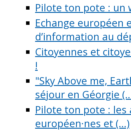
Pilote ton pote : un 
Echange européen e
d’information au dé
Citoyennes et citoye
!
"Sky Above me, Earth
séjour en Géorgie (..
Pilote ton pote : le
européen·nes et (...)