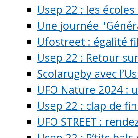
Usep 22 : les écoles 
Une journée "Généra
Ufostreet : égalité f
Usep 22 : Retour su
Scolarugby avec l’U
UFO Nature 2024 : 
Usep 22 : clap de fi
UFO STREET : rendez
Usep 22 : P’tits bals