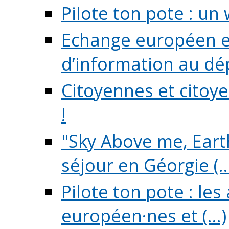
Pilote ton pote : un 
Echange européen e
d’information au dé
Citoyennes et citoye
!
"Sky Above me, Earth
séjour en Géorgie (..
Pilote ton pote : le
européen·nes et (...)