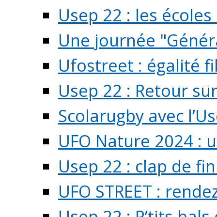
Usep 22 : les écoles 
Une journée "Généra
Ufostreet : égalité f
Usep 22 : Retour su
Scolarugby avec l’U
UFO Nature 2024 : 
Usep 22 : clap de fi
UFO STREET : rendez
Usep 22 : P’tits bals