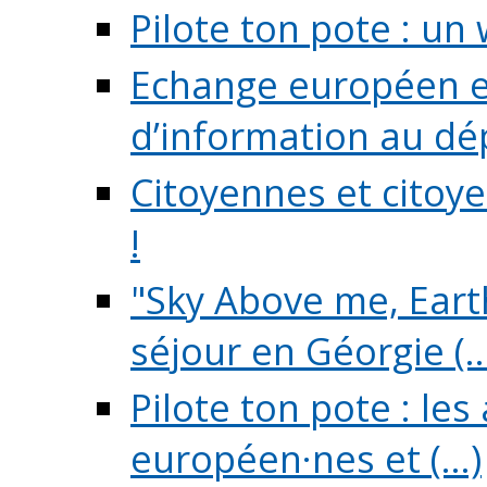
Pilote ton pote : un 
Echange européen e
d’information au dé
Citoyennes et citoye
!
"Sky Above me, Earth
séjour en Géorgie (..
Pilote ton pote : le
européen·nes et (...)