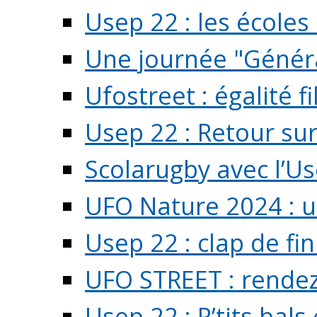
Usep 22 : les écoles 
Une journée "Généra
Ufostreet : égalité f
Usep 22 : Retour su
Scolarugby avec l’U
UFO Nature 2024 : 
Usep 22 : clap de fi
UFO STREET : rendez
Usep 22 : P’tits bals