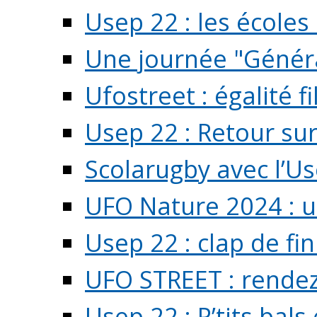
Usep 22 : les écoles 
Une journée "Généra
Ufostreet : égalité f
Usep 22 : Retour su
Scolarugby avec l’U
UFO Nature 2024 : 
Usep 22 : clap de fi
UFO STREET : rendez
Usep 22 : P’tits bals