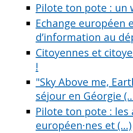
Pilote ton pote : un 
Echange européen e
d’information au dé
Citoyennes et citoye
!
"Sky Above me, Earth
séjour en Géorgie (..
Pilote ton pote : le
européen·nes et (...)