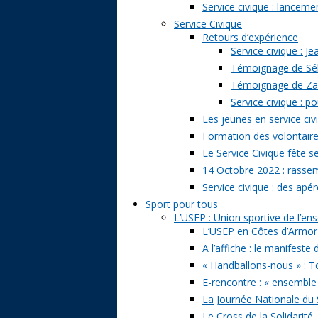
Service civique : lancem
Service Civique
Retours d’expérience
Service civique : J
Témoignage de Séb
Témoignage de Zazi
Service civique : p
Les jeunes en service civ
Formation des volontaire
Le Service Civique fête s
14 Octobre 2022 : rasse
Service civique : des apé
Sport pour tous
L’USEP : Union sportive de l’e
L’USEP en Côtes d’Armor
A l’affiche : le manifeste
« Handballons-nous » : T
E-rencontre : « ensemble
La Journée Nationale du 
Le Cross de la Solidarité