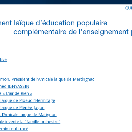
QU
tive
mon, Président de l’Amicale laïque de Merdrignac
med IBNYASSIN
 « L’air de Rien »
 laïque de Ploeuc-l’Hermitage
 laïque de Plénée-Jugon
c l’Amicale laïque de Matignon
le invente la "famille orchestre"
emin tout tracé