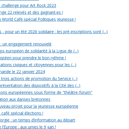
un challenge pour Art Rock 2023
nge 22 relevés et des gagnant·es !
n World Café spécial Politiques Jeunesse !
- pour un été 2026 solidaire : les pré-inscriptions sont (...)
 : un engagement renouvelé
ps européen de solidarité à la Ligue de (...)
uropéen pour prendre le bon rythme !
ations civiques et citoyennes pour les (...)
ande le 22 janvier 2024
rois actions de promotion du Service (...)
ésentation des dispositifs à la Cité des (...)
ections européennes sous forme de "théâtre-forum"
tiation aux danses bretonnes
ouveau projet pour la jeunesse européenne
 café spécial élections !
rgie : un temps d’information au départ
l’Europe : aux urnes le 9 juin !