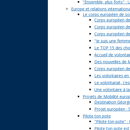
"Ensemble, plus forts" : 
Europe et relations internation
Le corps européen de sol
Corps européen de 
Corps européen de 
Corps européen de s
"Je suis une femme 
Le TOP 15 des chose
Accueil de volontai
Des nouvelles de M
Corps européen de s
Les volontaires en
Le volontariat, c’es
Une volontaire à la
Projets de Mobilité eur
Destination Géorgi
Projet européen : 
Pilote ton pote
"Pilote ton pote" 
Pilote ton pote est 