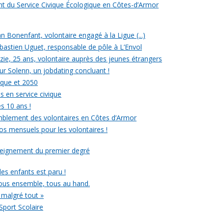
ent du Service Civique Écologique en Côtes-d’Armor
ean Bonenfant, volontaire engagé à la Ligue (...)
astien Uguet, responsable de pôle à L’Envol
e, 25 ans, volontaire auprès des jeunes étrangers
our Solenn, un jobdating concluant !
ique et 2050
s en service civique
es 10 ans !
mblement des volontaires en Côtes d’Armor
ros mensuels pour les volontaires !
nseignement du premier degré
 des enfants est paru !
ous ensemble, tous au hand.
 malgré tout »
Sport Scolaire