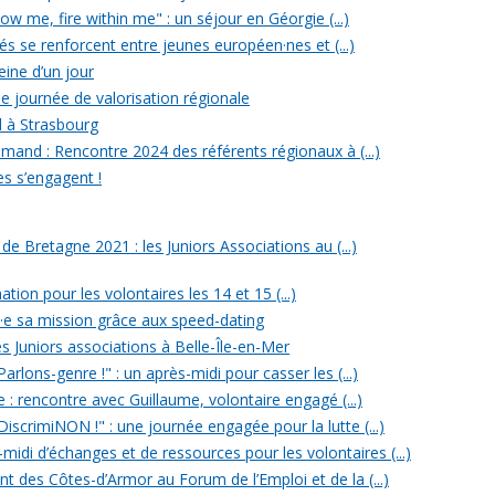
w me, fire within me" : un séjour en Géorgie (...)
iés se renforcent entre jeunes européen·nes et (...)
reine d’un jour
e journée de valorisation régionale
d à Strasbourg
mand : Rencontre 2024 des référents régionaux à (...)
es s’engagent !
 Bretagne 2021 : les Juniors Associations au (...)
ation pour les volontaires les 14 et 15 (...)
n·e sa mission grâce aux speed-dating
s Juniors associations à Belle-Île-en-Mer
rlons-genre !" : un après-midi pour casser les (...)
e : rencontre avec Guillaume, volontaire engagé (...)
iscrimiNON !" : une journée engagée pour la lutte (...)
midi d’échanges et de ressources pour les volontaires (...)
t des Côtes-d’Armor au Forum de l’Emploi et de la (...)