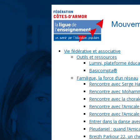
Vie fédérative et associative
Outils et ressources
Lumni, plateforme éduca
Basicompta®
Familigue, la force d’un réseau
Rencontre avec Serge Ha
Rencontre avec Moham
Rencontre avec la chorale
Rencontre avec l’Amicale
Rencontre avec l’Amicale
Entrer dans la danse ave
Pleudaniel : quand l’Amica
Breizh Parkour 22, un ch