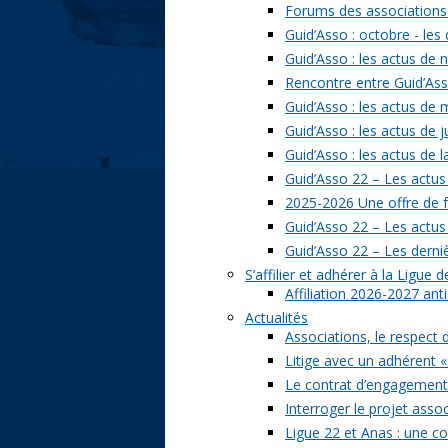
Forums des associations 
Guid’Asso : octobre - les
Guid’Asso : les actus de
Rencontre entre Guid’Asso
Guid’Asso : les actus de
Guid’Asso : les actus de 
Guid’Asso : les actus de 
Guid’Asso 22 – Les actus
2025-2026 Une offre de 
Guid’Asso 22 – Les actu
Guid’Asso 22 – Les derni
S’affilier et adhérer à la Ligue
Affiliation 2026-2027 ant
Actualités
Associations, le respect 
Litige avec un adhérent «
Le contrat d’engagement 
Interroger le projet assoc
Ligue 22 et Anas : une c