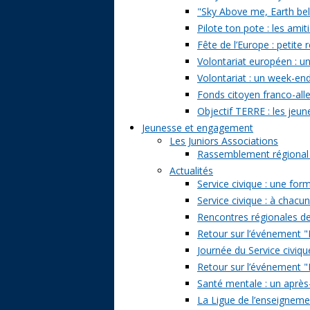
"Sky Above me, Earth belo
Pilote ton pote : les amit
Fête de l’Europe : petite 
Volontariat européen : un
Volontariat : un week-en
Fonds citoyen franco-alle
Objectif TERRE : les jeun
Jeunesse et engagement
Les Juniors Associations
Rassemblement régional de
Actualités
Service civique : une form
Service civique : à chacu
Rencontres régionales de
Retour sur l’événement "Pa
Journée du Service civiqu
Retour sur l’événement "D
Santé mentale : un après-
La Ligue de l’enseignemen