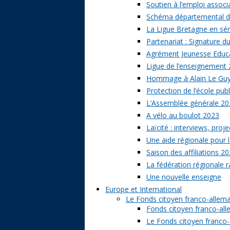
Soutien à l’emploi associa
Schéma départemental des
La Ligue Bretagne en sé
Partenariat : Signature d
Agrément Jeunesse Educat
Ligue de l’enseignement 
Hommage à Alain Le Gu
Protection de l’école publ
L’Assemblée générale 20
A vélo au boulot 2023
Laïcité : interviews, proj
Une aide régionale pour l
Saison des affiliations 2
La fédération régionale 
Une nouvelle enseigne
Europe et International
Le Fonds citoyen franco-allem
Fonds citoyen franco-alle
Le Fonds citoyen franco-