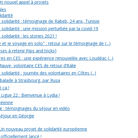
Un nouvel appel à projets
ales
idarité
solidarité : témoignage de Rabeb, 24 ans, Tunisie
solidarité : une mission perturbée par la covid-19
olidarité : les stories 2021 !
et je voyage en solo" : retour sur le témoignage de (...)
s à retenir [tips and tricks]
res en CES : une expérience renouvelée avec Loudéac (...)
auve, volontaire CES de retour d’Italie
olidarité : journée des volontaires en Côtes (...)
 balade à Strasbourg, par Rusa
t ça !
 Ligue 22 : Bienvenue à Lydia !
opéenne
e : témoignages du séjour en vidéo
Séjour en Géorgie
: Un nouveau projet de solidarité européenne
officiellement lancé !