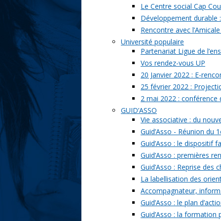
Le Centre social Cap Cou
Développement durable : l
Rencontre avec l’Amicale
Université populaire
Partenariat Ligue de l’ens
Vos rendez-vous UP
20 Janvier 2022 : E-renc
25 février 2022 : Project
2 mai 2022 : conférence
GUID’ASSO
Vie associative : du nou
Guid’Asso - Réunion du 1
Guid’Asso : le dispositif
Guid’Asso : premières re
Guid’Asso : Reprise des 
La labellisation des orien
Accompagnateur, informat
Guid’Asso : le plan d’acti
Guid’Asso : la formation