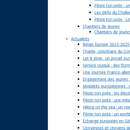
Pilote ton pote : 
Les défis du Challe
Pilote ton pote : U
Chantiers de jeunes
Chantiers de jeunes 
Actualités
Relais Europe 2023-2025
Charlie, volontaire du Cor
Let it slow : un projet e
Service civique : des form
Une Journée Franco-allem
Engagement des jeunes : t
Mobilités européennes : pr
Pilote ton pote : les él
Pilote ton pote : une ini
Hiking on the sea : un n
Pilote ton pote : un world
Echange européen en Géo
Citoyennes et citoyens de 