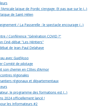
leurs
’Amicale laïque de Pordic s’engage. Et pas que sur le (...)
 laïque de Saint-Hélen
eignement / La Passerelle : le spectacle encourage (...)
ontre / Conférence "Génération COVID ?"
ion Ciné-débat "Les Héritiers"
 débat de Jean-Paul Delahaye
veau avec Guid’Asso
er Comité de pilotage
 fait son chemin en Côtes d’Armor
ncontres régionales
chantiers régionaux et départementaux
teurs
eur, le programme des formations est (...)
ons 2024 officiellement lancé !
 pour les Informateurs #2