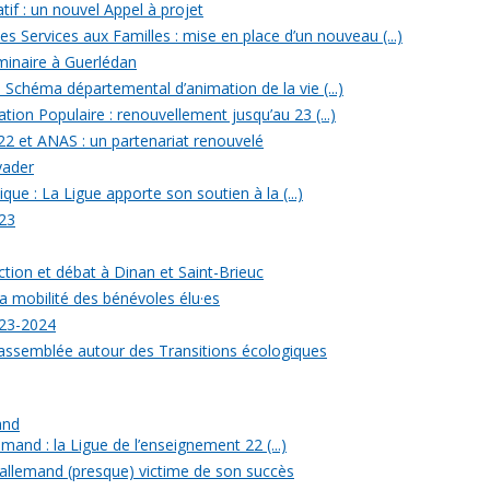
tif : un nouvel Appel à projet
 Services aux Familles : mise en place d’un nouveau (...)
minaire à Guerlédan
u Schéma départemental d’animation de la vie (...)
ion Populaire : renouvellement jusqu’au 23 (...)
22 et ANAS : un partenariat renouvelé
yader
ique : La Ligue apporte son soutien à la (...)
23
ection et débat à Dinan et Saint-Brieuc
a mobilité des bénévoles élu·es
023-2024
rassemblée autour des Transitions écologiques
and
mand : la Ligue de l’enseignement 22 (...)
allemand (presque) victime de son succès