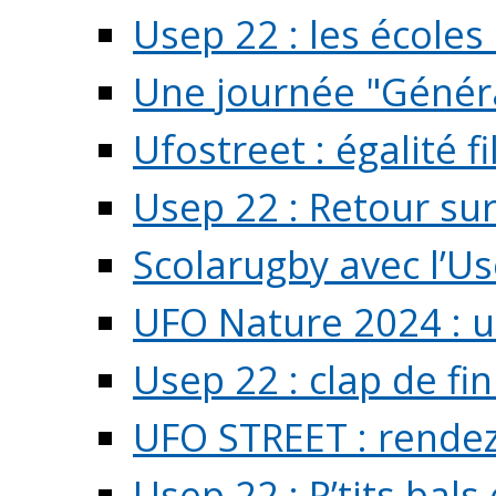
Usep 22 : les écoles 
Une journée "Généra
Ufostreet : égalité f
Usep 22 : Retour su
Scolarugby avec l’U
UFO Nature 2024 : 
Usep 22 : clap de fi
UFO STREET : rendez
Usep 22 : P’tits bals