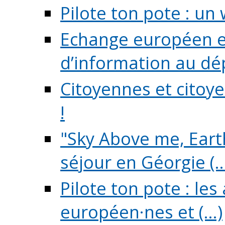
Pilote ton pote : un 
Echange européen e
d’information au dé
Citoyennes et citoye
!
"Sky Above me, Earth
séjour en Géorgie (..
Pilote ton pote : le
européen·nes et (...)