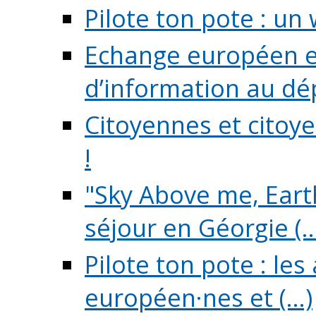
Pilote ton pote : un 
Echange européen e
d’information au dé
Citoyennes et citoye
!
"Sky Above me, Earth
séjour en Géorgie (..
Pilote ton pote : le
européen·nes et (...)