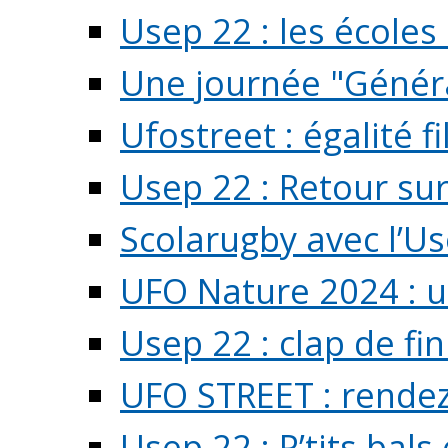
Usep 22 : les écoles 
Une journée "Généra
Ufostreet : égalité f
Usep 22 : Retour su
Scolarugby avec l’U
UFO Nature 2024 : 
Usep 22 : clap de fi
UFO STREET : rendez
Usep 22 : P’tits bals