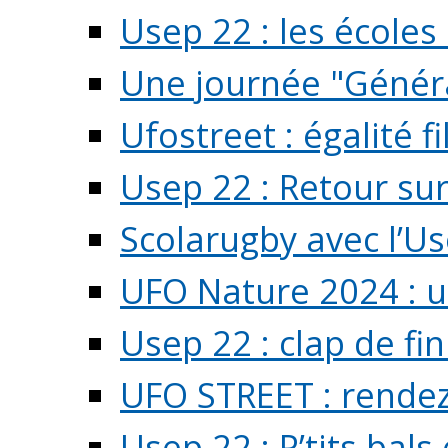
Usep 22 : les écoles 
Une journée "Généra
Ufostreet : égalité f
Usep 22 : Retour su
Scolarugby avec l’U
UFO Nature 2024 : 
Usep 22 : clap de fi
UFO STREET : rendez
Usep 22 : P’tits bals