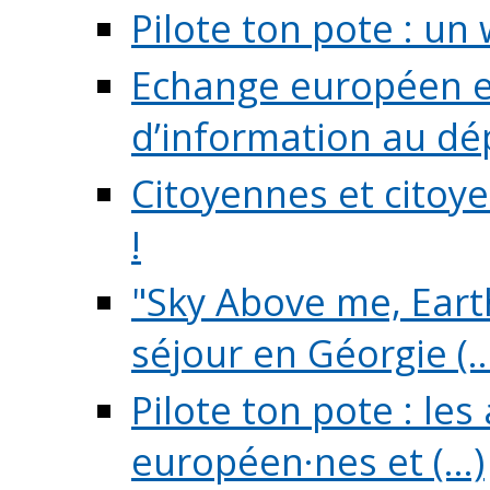
Pilote ton pote : un 
Echange européen e
d’information au dé
Citoyennes et citoye
!
"Sky Above me, Earth
séjour en Géorgie (..
Pilote ton pote : le
européen·nes et (...)