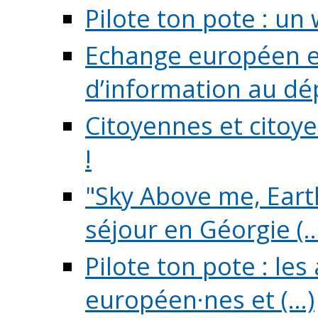
Pilote ton pote : un 
Echange européen e
d’information au dé
Citoyennes et citoye
!
"Sky Above me, Earth
séjour en Géorgie (..
Pilote ton pote : le
européen·nes et (...)