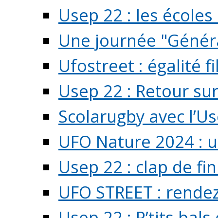
Usep 22 : les écoles 
Une journée "Généra
Ufostreet : égalité f
Usep 22 : Retour su
Scolarugby avec l’U
UFO Nature 2024 : 
Usep 22 : clap de fi
UFO STREET : rendez
Usep 22 : P’tits bals