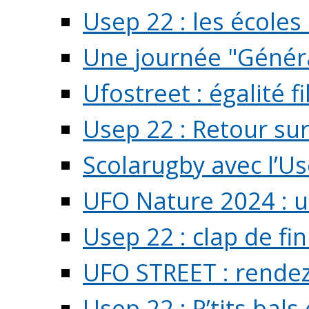
Usep 22 : les écoles 
Une journée "Généra
Ufostreet : égalité f
Usep 22 : Retour su
Scolarugby avec l’U
UFO Nature 2024 : 
Usep 22 : clap de fi
UFO STREET : rendez
Usep 22 : P’tits bals