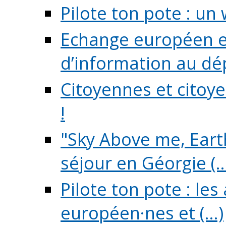
Pilote ton pote : un 
Echange européen e
d’information au dé
Citoyennes et citoye
!
"Sky Above me, Earth
séjour en Géorgie (..
Pilote ton pote : le
européen·nes et (...)