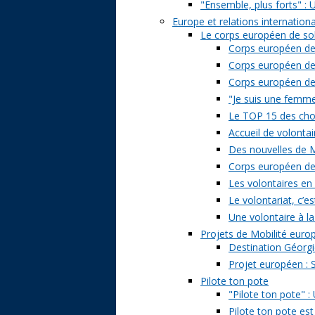
"Ensemble, plus forts" : 
Europe et relations internation
Le corps européen de sol
Corps européen de 
Corps européen de 
Corps européen de s
"Je suis une femme 
Le TOP 15 des chose
Accueil de volontai
Des nouvelles de M
Corps européen de s
Les volontaires en
Le volontariat, c’es
Une volontaire à la
Projets de Mobilité eur
Destination Géorgi
Projet européen : 
Pilote ton pote
"Pilote ton pote" 
Pilote ton pote est 