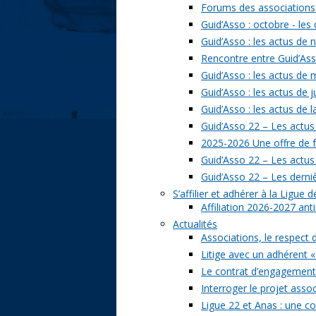
Forums des associations 
Guid’Asso : octobre - les
Guid’Asso : les actus de
Rencontre entre Guid’Asso
Guid’Asso : les actus de
Guid’Asso : les actus de 
Guid’Asso : les actus de 
Guid’Asso 22 – Les actus
2025-2026 Une offre de 
Guid’Asso 22 – Les actu
Guid’Asso 22 – Les derni
S’affilier et adhérer à la Ligue
Affiliation 2026-2027 ant
Actualités
Associations, le respect 
Litige avec un adhérent «
Le contrat d’engagement 
Interroger le projet assoc
Ligue 22 et Anas : une c