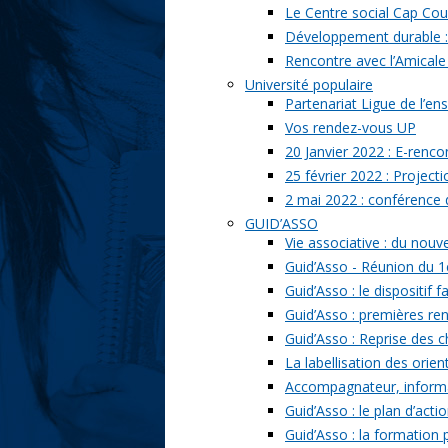
Le Centre social Cap Cou
Développement durable : l
Rencontre avec l’Amicale
Université populaire
Partenariat Ligue de l’ens
Vos rendez-vous UP
20 Janvier 2022 : E-renc
25 février 2022 : Project
2 mai 2022 : conférence
GUID’ASSO
Vie associative : du nou
Guid’Asso - Réunion du 1
Guid’Asso : le dispositif
Guid’Asso : premières re
Guid’Asso : Reprise des 
La labellisation des orien
Accompagnateur, informat
Guid’Asso : le plan d’acti
Guid’Asso : la formation