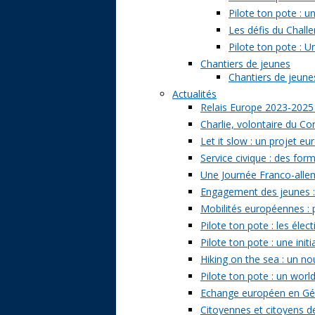
Pilote ton pote : 
Les défis du Challe
Pilote ton pote : U
Chantiers de jeunes
Chantiers de jeunes 
Actualités
Relais Europe 2023-2025
Charlie, volontaire du Cor
Let it slow : un projet e
Service civique : des form
Une Journée Franco-allem
Engagement des jeunes : t
Mobilités européennes : pr
Pilote ton pote : les él
Pilote ton pote : une ini
Hiking on the sea : un n
Pilote ton pote : un world
Echange européen en Géo
Citoyennes et citoyens de 