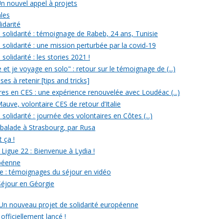
Un nouvel appel à projets
ales
idarité
solidarité : témoignage de Rabeb, 24 ans, Tunisie
solidarité : une mission perturbée par la covid-19
olidarité : les stories 2021 !
et je voyage en solo" : retour sur le témoignage de (...)
s à retenir [tips and tricks]
res en CES : une expérience renouvelée avec Loudéac (...)
auve, volontaire CES de retour d’Italie
olidarité : journée des volontaires en Côtes (...)
 balade à Strasbourg, par Rusa
t ça !
 Ligue 22 : Bienvenue à Lydia !
opéenne
e : témoignages du séjour en vidéo
Séjour en Géorgie
: Un nouveau projet de solidarité européenne
officiellement lancé !