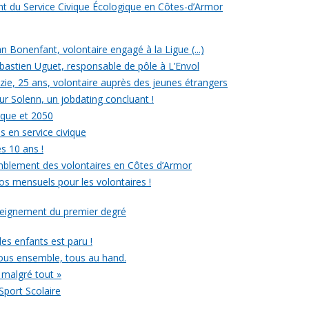
ent du Service Civique Écologique en Côtes-d’Armor
ean Bonenfant, volontaire engagé à la Ligue (...)
astien Uguet, responsable de pôle à L’Envol
e, 25 ans, volontaire auprès des jeunes étrangers
our Solenn, un jobdating concluant !
ique et 2050
s en service civique
es 10 ans !
mblement des volontaires en Côtes d’Armor
ros mensuels pour les volontaires !
nseignement du premier degré
 des enfants est paru !
ous ensemble, tous au hand.
 malgré tout »
Sport Scolaire