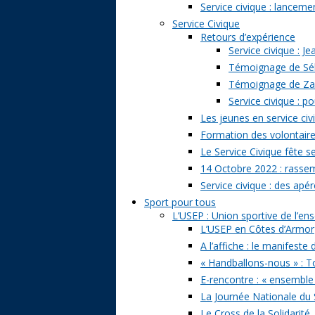
Service civique : lancem
Service Civique
Retours d’expérience
Service civique : J
Témoignage de Séb
Témoignage de Zazi
Service civique : p
Les jeunes en service civ
Formation des volontaire
Le Service Civique fête s
14 Octobre 2022 : rasse
Service civique : des apé
Sport pour tous
L’USEP : Union sportive de l’e
L’USEP en Côtes d’Armor
A l’affiche : le manifeste
« Handballons-nous » : T
E-rencontre : « ensemble
La Journée Nationale du 
Le Cross de la Solidarité