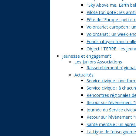
"Sky Above me, Earth belo
Pilote ton pote : les amit
Fête de l’Europe : petite 
Volontariat européen : un
Volontariat : un week-en
Fonds citoyen franco-alle
Objectif TERRE : les jeun
Jeunesse et engagement
Les Juniors Associations
Rassemblement régional de
Actualités
Service civique : une form
Service civique : à chacu
Rencontres régionales de
Retour sur l’événement "Pa
Journée du Service civiqu
Retour sur l’événement "D
Santé mentale : un après-
La Ligue de l’enseignemen