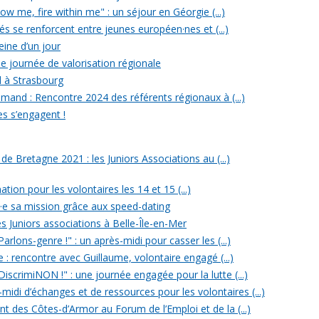
w me, fire within me" : un séjour en Géorgie (...)
iés se renforcent entre jeunes européen·nes et (...)
reine d’un jour
e journée de valorisation régionale
d à Strasbourg
mand : Rencontre 2024 des référents régionaux à (...)
es s’engagent !
 Bretagne 2021 : les Juniors Associations au (...)
ation pour les volontaires les 14 et 15 (...)
n·e sa mission grâce aux speed-dating
s Juniors associations à Belle-Île-en-Mer
rlons-genre !" : un après-midi pour casser les (...)
e : rencontre avec Guillaume, volontaire engagé (...)
iscrimiNON !" : une journée engagée pour la lutte (...)
midi d’échanges et de ressources pour les volontaires (...)
t des Côtes-d’Armor au Forum de l’Emploi et de la (...)