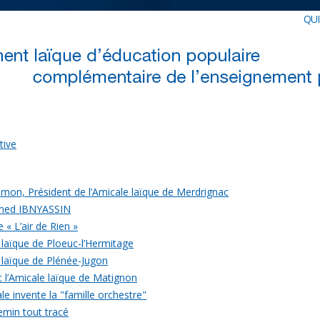
QU
tive
mon, Président de l’Amicale laïque de Merdrignac
med IBNYASSIN
 « L’air de Rien »
 laïque de Ploeuc-l’Hermitage
 laïque de Plénée-Jugon
c l’Amicale laïque de Matignon
le invente la "famille orchestre"
emin tout tracé