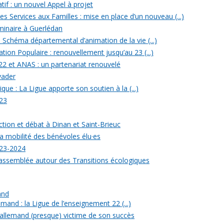
tif : un nouvel Appel à projet
 Services aux Familles : mise en place d’un nouveau (...)
minaire à Guerlédan
u Schéma départemental d’animation de la vie (...)
ion Populaire : renouvellement jusqu’au 23 (...)
22 et ANAS : un partenariat renouvelé
yader
ique : La Ligue apporte son soutien à la (...)
23
ection et débat à Dinan et Saint-Brieuc
a mobilité des bénévoles élu·es
023-2024
rassemblée autour des Transitions écologiques
and
mand : la Ligue de l’enseignement 22 (...)
allemand (presque) victime de son succès