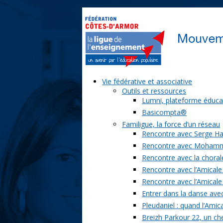
Vie fédérative et associative
Outils et ressources
Lumni, plateforme éduca
Basicompta®
Familigue, la force d’un réseau
Rencontre avec Serge Ha
Rencontre avec Moham
Rencontre avec la chorale
Rencontre avec l’Amicale
Rencontre avec l’Amicale
Entrer dans la danse ave
Pleudaniel : quand l’Amica
Breizh Parkour 22, un ch