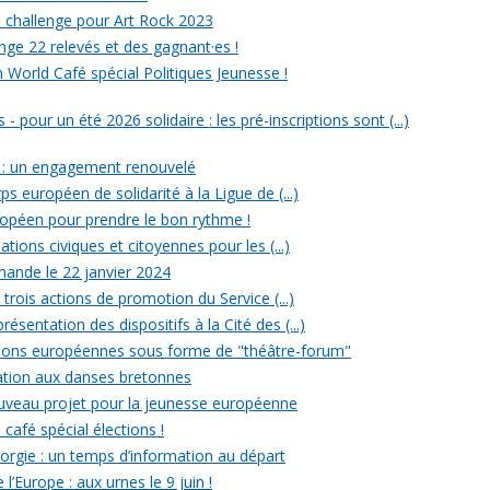
un challenge pour Art Rock 2023
nge 22 relevés et des gagnant·es !
n World Café spécial Politiques Jeunesse !
- pour un été 2026 solidaire : les pré-inscriptions sont (...)
 : un engagement renouvelé
ps européen de solidarité à la Ligue de (...)
uropéen pour prendre le bon rythme !
ations civiques et citoyennes pour les (...)
ande le 22 janvier 2024
rois actions de promotion du Service (...)
ésentation des dispositifs à la Cité des (...)
ections européennes sous forme de "théâtre-forum"
tiation aux danses bretonnes
ouveau projet pour la jeunesse européenne
 café spécial élections !
rgie : un temps d’information au départ
l’Europe : aux urnes le 9 juin !