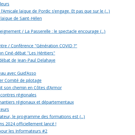
leurs
’Amicale laïque de Pordic s’engage. Et pas que sur le (...)
 laïque de Saint-Hélen
eignement / La Passerelle : le spectacle encourage (...)
ontre / Conférence "Génération COVID ?"
ion Ciné-débat "Les Héritiers"
 débat de Jean-Paul Delahaye
veau avec Guid’Asso
er Comité de pilotage
 fait son chemin en Côtes d’Armor
ncontres régionales
chantiers régionaux et départementaux
teurs
eur, le programme des formations est (...)
ons 2024 officiellement lancé !
 pour les Informateurs #2