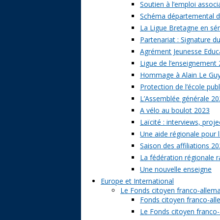
Soutien à l’emploi associa
Schéma départemental des
La Ligue Bretagne en sé
Partenariat : Signature d
Agrément Jeunesse Educat
Ligue de l’enseignement 
Hommage à Alain Le Gu
Protection de l’école publ
L’Assemblée générale 20
A vélo au boulot 2023
Laïcité : interviews, proj
Une aide régionale pour l
Saison des affiliations 2
La fédération régionale 
Une nouvelle enseigne
Europe et International
Le Fonds citoyen franco-allem
Fonds citoyen franco-alle
Le Fonds citoyen franco-