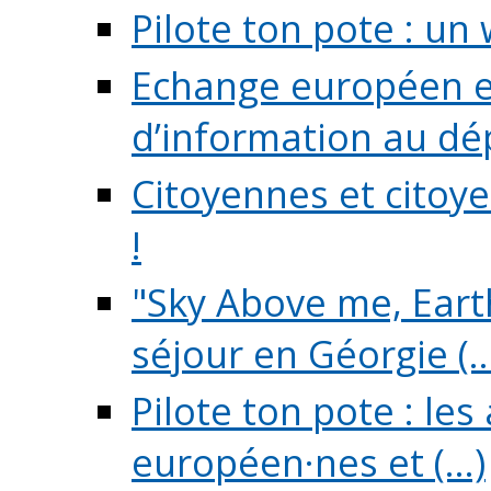
Pilote ton pote : un 
Echange européen e
d’information au dé
Citoyennes et citoye
!
"Sky Above me, Earth
séjour en Géorgie (..
Pilote ton pote : le
européen·nes et (...)