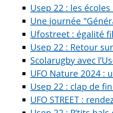
Usep 22 : les écoles 
Une journée "Généra
Ufostreet : égalité f
Usep 22 : Retour su
Scolarugby avec l’U
UFO Nature 2024 : 
Usep 22 : clap de fi
UFO STREET : rendez
Usep 22 : P’tits bals