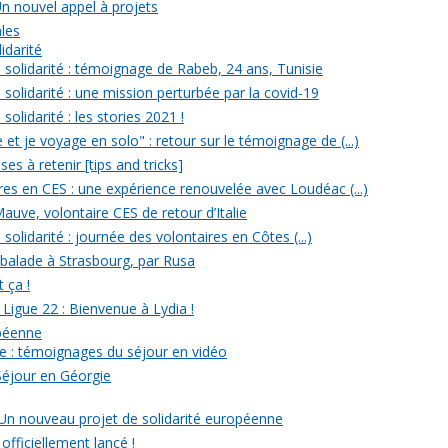
Un nouvel appel à projets
ales
idarité
solidarité : témoignage de Rabeb, 24 ans, Tunisie
solidarité : une mission perturbée par la covid-19
olidarité : les stories 2021 !
et je voyage en solo" : retour sur le témoignage de (...)
s à retenir [tips and tricks]
res en CES : une expérience renouvelée avec Loudéac (...)
auve, volontaire CES de retour d’Italie
olidarité : journée des volontaires en Côtes (...)
 balade à Strasbourg, par Rusa
t ça !
 Ligue 22 : Bienvenue à Lydia !
opéenne
e : témoignages du séjour en vidéo
Séjour en Géorgie
: Un nouveau projet de solidarité européenne
officiellement lancé !