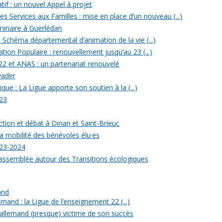
tif : un nouvel Appel à projet
 Services aux Familles : mise en place d’un nouveau (...)
minaire à Guerlédan
u Schéma départemental d’animation de la vie (...)
ion Populaire : renouvellement jusqu’au 23 (...)
22 et ANAS : un partenariat renouvelé
yader
ique : La Ligue apporte son soutien à la (...)
23
ection et débat à Dinan et Saint-Brieuc
a mobilité des bénévoles élu·es
023-2024
rassemblée autour des Transitions écologiques
and
mand : la Ligue de l’enseignement 22 (...)
allemand (presque) victime de son succès