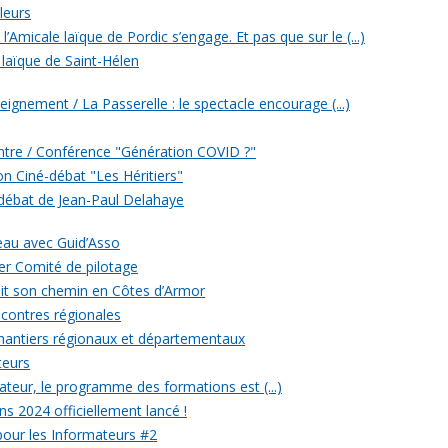
leurs
’Amicale laïque de Pordic s’engage. Et pas que sur le (...)
 laïque de Saint-Hélen
eignement / La Passerelle : le spectacle encourage (...)
ontre / Conférence "Génération COVID ?"
ion Ciné-débat "Les Héritiers"
 débat de Jean-Paul Delahaye
veau avec Guid’Asso
er Comité de pilotage
 fait son chemin en Côtes d’Armor
ncontres régionales
chantiers régionaux et départementaux
teurs
eur, le programme des formations est (...)
ons 2024 officiellement lancé !
 pour les Informateurs #2