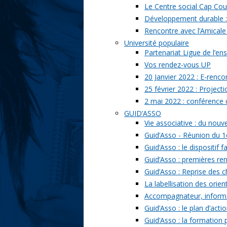
Le Centre social Cap Cou
Développement durable : l
Rencontre avec l’Amicale
Université populaire
Partenariat Ligue de l’ens
Vos rendez-vous UP
20 Janvier 2022 : E-renc
25 février 2022 : Project
2 mai 2022 : conférence
GUID’ASSO
Vie associative : du nou
Guid’Asso - Réunion du 1
Guid’Asso : le dispositif
Guid’Asso : premières re
Guid’Asso : Reprise des 
La labellisation des orien
Accompagnateur, informat
Guid’Asso : le plan d’acti
Guid’Asso : la formation