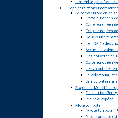
"Ensemble, plus forts" : 
Europe et relations internation
Le corps européen de sol
Corps européen de 
Corps européen de 
Corps européen de s
"Je suis une femme 
Le TOP 15 des chose
Accueil de volontai
Des nouvelles de M
Corps européen de s
Les volontaires en
Le volontariat, c’es
Une volontaire à la
Projets de Mobilité eur
Destination Géorgi
Projet européen : 
Pilote ton pote
"Pilote ton pote" 
Pilote ton pote est 