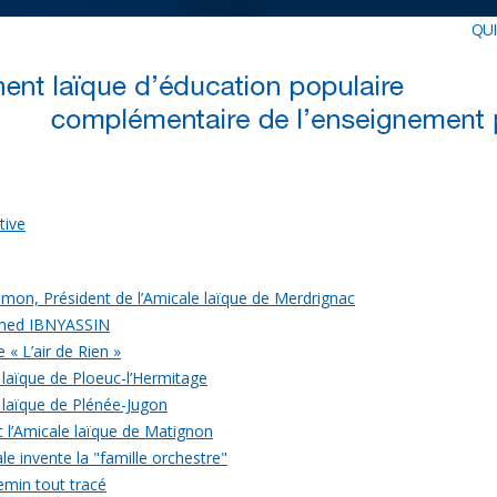
QU
tive
mon, Président de l’Amicale laïque de Merdrignac
med IBNYASSIN
 « L’air de Rien »
 laïque de Ploeuc-l’Hermitage
 laïque de Plénée-Jugon
c l’Amicale laïque de Matignon
le invente la "famille orchestre"
emin tout tracé