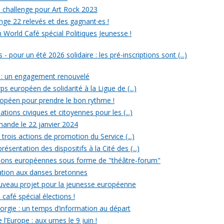
un challenge pour Art Rock 2023
nge 22 relevés et des gagnant·es !
n World Café spécial Politiques Jeunesse !
- pour un été 2026 solidaire : les pré-inscriptions sont (...)
 : un engagement renouvelé
ps européen de solidarité à la Ligue de (...)
uropéen pour prendre le bon rythme !
ations civiques et citoyennes pour les (...)
ande le 22 janvier 2024
rois actions de promotion du Service (...)
ésentation des dispositifs à la Cité des (...)
ections européennes sous forme de "théâtre-forum"
tiation aux danses bretonnes
ouveau projet pour la jeunesse européenne
 café spécial élections !
rgie : un temps d’information au départ
l’Europe : aux urnes le 9 juin !