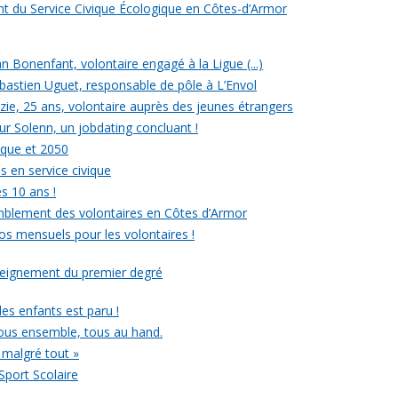
ent du Service Civique Écologique en Côtes-d’Armor
ean Bonenfant, volontaire engagé à la Ligue (...)
astien Uguet, responsable de pôle à L’Envol
e, 25 ans, volontaire auprès des jeunes étrangers
our Solenn, un jobdating concluant !
ique et 2050
s en service civique
es 10 ans !
mblement des volontaires en Côtes d’Armor
ros mensuels pour les volontaires !
nseignement du premier degré
 des enfants est paru !
ous ensemble, tous au hand.
 malgré tout »
Sport Scolaire