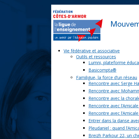
Vie fédérative et associative
Outils et ressources
Lumni, plateforme éduca
Basicompta®
Familigue, la force d’un réseau
Rencontre avec Serge Ha
Rencontre avec Moham
Rencontre avec la chorale
Rencontre avec l’Amicale
Rencontre avec l’Amicale
Entrer dans la danse ave
Pleudaniel : quand l’Amica
Breizh Parkour 22, un ch