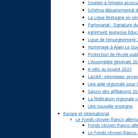
Soutien à l’emploi associa
Schéma départemental des
La Ligue Bretagne en sé
Partenariat : Signature d
Agrément Jeunesse Educat
Ligue de l’enseignement 
Hommage à Alain Le Gu
Protection de l’école publ
L’Assemblée générale 20
A vélo au boulot 2023
Laïcité : interviews, proj
Une aide régionale pour l
Saison des affiliations 2
La fédération régionale 
Une nouvelle enseigne
Europe et International
Le Fonds citoyen franco-allem
Fonds citoyen franco-alle
Le Fonds citoyen franco-