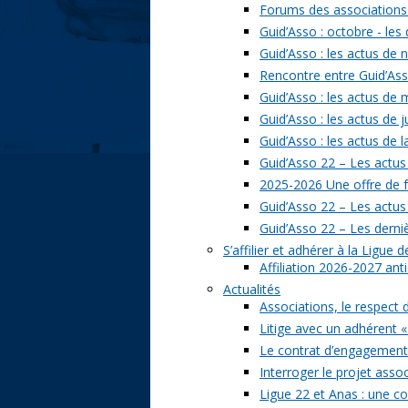
Forums des associations 
Guid’Asso : octobre - les
Guid’Asso : les actus de
Rencontre entre Guid’Asso
Guid’Asso : les actus de
Guid’Asso : les actus de 
Guid’Asso : les actus de 
Guid’Asso 22 – Les actus
2025-2026 Une offre de 
Guid’Asso 22 – Les actu
Guid’Asso 22 – Les derni
S’affilier et adhérer à la Ligue
Affiliation 2026-2027 ant
Actualités
Associations, le respect 
Litige avec un adhérent «
Le contrat d’engagement 
Interroger le projet assoc
Ligue 22 et Anas : une c