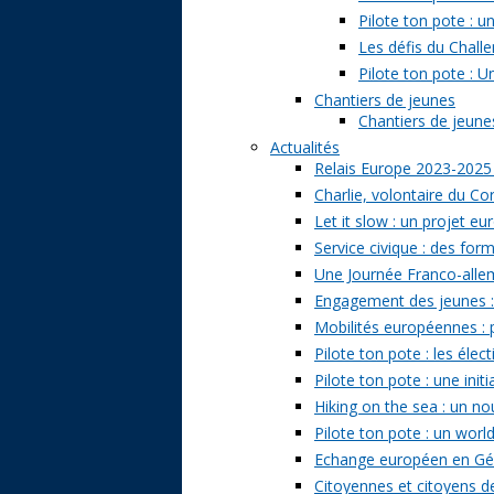
Pilote ton pote : 
Les défis du Challe
Pilote ton pote : U
Chantiers de jeunes
Chantiers de jeunes 
Actualités
Relais Europe 2023-2025
Charlie, volontaire du Cor
Let it slow : un projet e
Service civique : des form
Une Journée Franco-allem
Engagement des jeunes : t
Mobilités européennes : pr
Pilote ton pote : les él
Pilote ton pote : une ini
Hiking on the sea : un n
Pilote ton pote : un world
Echange européen en Géo
Citoyennes et citoyens de 