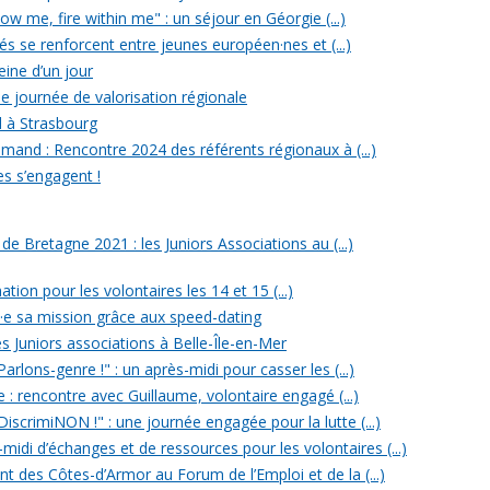
w me, fire within me" : un séjour en Géorgie (...)
iés se renforcent entre jeunes européen·nes et (...)
reine d’un jour
e journée de valorisation régionale
d à Strasbourg
mand : Rencontre 2024 des référents régionaux à (...)
es s’engagent !
 Bretagne 2021 : les Juniors Associations au (...)
ation pour les volontaires les 14 et 15 (...)
n·e sa mission grâce aux speed-dating
s Juniors associations à Belle-Île-en-Mer
rlons-genre !" : un après-midi pour casser les (...)
e : rencontre avec Guillaume, volontaire engagé (...)
iscrimiNON !" : une journée engagée pour la lutte (...)
midi d’échanges et de ressources pour les volontaires (...)
t des Côtes-d’Armor au Forum de l’Emploi et de la (...)