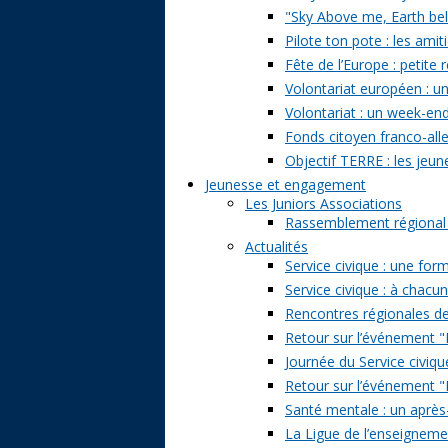
"Sky Above me, Earth belo
Pilote ton pote : les amit
Fête de l’Europe : petite 
Volontariat européen : un
Volontariat : un week-en
Fonds citoyen franco-alle
Objectif TERRE : les jeun
Jeunesse et engagement
Les Juniors Associations
Rassemblement régional de
Actualités
Service civique : une form
Service civique : à chacu
Rencontres régionales de
Retour sur l’événement "Pa
Journée du Service civiqu
Retour sur l’événement "D
Santé mentale : un après-
La Ligue de l’enseignemen