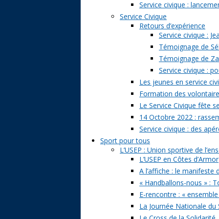
Service civique : lancem
Service Civique
Retours d’expérience
Service civique : J
Témoignage de Séb
Témoignage de Zazi
Service civique : p
Les jeunes en service civ
Formation des volontaire
Le Service Civique fête s
14 Octobre 2022 : rasse
Service civique : des apé
Sport pour tous
L’USEP : Union sportive de l’e
L’USEP en Côtes d’Armor
A l’affiche : le manifeste
« Handballons-nous » : T
E-rencontre : « ensemble
La Journée Nationale du 
Le Cross de la Solidarité