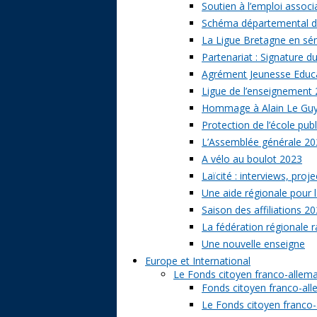
Soutien à l’emploi associa
Schéma départemental des
La Ligue Bretagne en sé
Partenariat : Signature d
Agrément Jeunesse Educat
Ligue de l’enseignement 
Hommage à Alain Le Gu
Protection de l’école publ
L’Assemblée générale 20
A vélo au boulot 2023
Laïcité : interviews, proj
Une aide régionale pour l
Saison des affiliations 2
La fédération régionale 
Une nouvelle enseigne
Europe et International
Le Fonds citoyen franco-allem
Fonds citoyen franco-alle
Le Fonds citoyen franco-