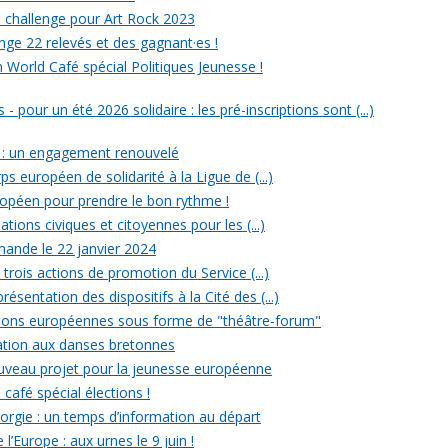
un challenge pour Art Rock 2023
nge 22 relevés et des gagnant·es !
n World Café spécial Politiques Jeunesse !
- pour un été 2026 solidaire : les pré-inscriptions sont (...)
 : un engagement renouvelé
ps européen de solidarité à la Ligue de (...)
uropéen pour prendre le bon rythme !
ations civiques et citoyennes pour les (...)
ande le 22 janvier 2024
rois actions de promotion du Service (...)
ésentation des dispositifs à la Cité des (...)
ections européennes sous forme de "théâtre-forum"
tiation aux danses bretonnes
ouveau projet pour la jeunesse européenne
 café spécial élections !
rgie : un temps d’information au départ
l’Europe : aux urnes le 9 juin !