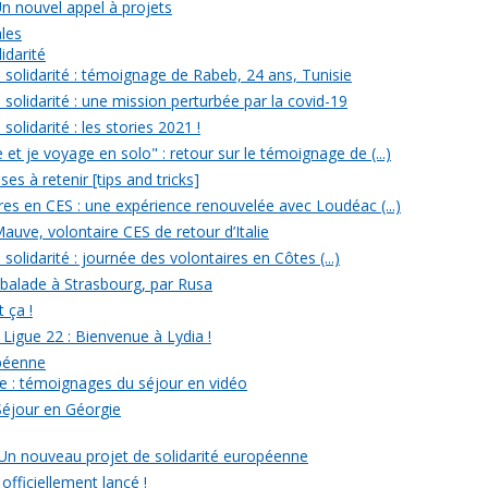
Un nouvel appel à projets
ales
idarité
solidarité : témoignage de Rabeb, 24 ans, Tunisie
solidarité : une mission perturbée par la covid-19
olidarité : les stories 2021 !
et je voyage en solo" : retour sur le témoignage de (...)
s à retenir [tips and tricks]
res en CES : une expérience renouvelée avec Loudéac (...)
auve, volontaire CES de retour d’Italie
olidarité : journée des volontaires en Côtes (...)
 balade à Strasbourg, par Rusa
t ça !
 Ligue 22 : Bienvenue à Lydia !
opéenne
e : témoignages du séjour en vidéo
Séjour en Géorgie
: Un nouveau projet de solidarité européenne
officiellement lancé !