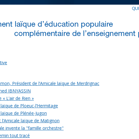
QU
tive
mon, Président de l’Amicale laïque de Merdrignac
med IBNYASSIN
 « L’air de Rien »
 laïque de Ploeuc-l’Hermitage
 laïque de Plénée-Jugon
c l’Amicale laïque de Matignon
le invente la "famille orchestre"
emin tout tracé