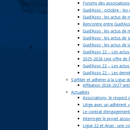
Forums des associations 
Guid’Asso : octobre - les
Guid’Asso : les actus de
Rencontre entre Guid’Asso
Guid’Asso : les actus de
Guid’Asso : les actus de 
Guid’Asso : les actus de 
Guid’Asso 22 – Les actus
2025-2026 Une offre de 
Guid’Asso 22 – Les actu
Guid’Asso 22 – Les derni
S’affilier et adhérer à la Ligue
Affiliation 2026-2027 ant
Actualités
Associations, le respect 
Litige avec un adhérent «
Le contrat d’engagement 
Interroger le projet assoc
Ligue 22 et Anas : une c