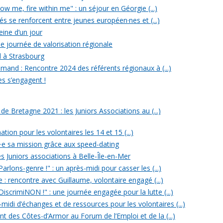
w me, fire within me" : un séjour en Géorgie (...)
iés se renforcent entre jeunes européen·nes et (...)
reine d’un jour
e journée de valorisation régionale
d à Strasbourg
mand : Rencontre 2024 des référents régionaux à (...)
es s’engagent !
 Bretagne 2021 : les Juniors Associations au (...)
ation pour les volontaires les 14 et 15 (...)
n·e sa mission grâce aux speed-dating
s Juniors associations à Belle-Île-en-Mer
rlons-genre !" : un après-midi pour casser les (...)
e : rencontre avec Guillaume, volontaire engagé (...)
iscrimiNON !" : une journée engagée pour la lutte (...)
midi d’échanges et de ressources pour les volontaires (...)
t des Côtes-d’Armor au Forum de l’Emploi et de la (...)