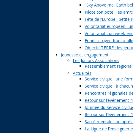
"Sky Above me, Earth belo
Pilote ton pote : les amit
Fête de l’Europe : petite 
Volontariat européen : un
Volontariat : un week-en
Fonds citoyen franco-alle
Objectif TERRE : les jeun
Jeunesse et engagement
Les Juniors Associations
Rassemblement régional de
Actualités
Service civique : une form
Service civique : à chacu
Rencontres régionales de
Retour sur l’événement "Pa
Journée du Service civiqu
Retour sur l’événement "D
Santé mentale : un après-
La Ligue de l’enseignemen