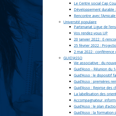
Le Centre social Cap Cou
Développement durable : l
Rencontre avec l’Amicale
Université populaire
Partenariat Ligue de l’ens
Vos rendez-vous UP
20 Janvier 2022 : E-renc
25 février 2022 : Project
2 mai 2022 : conférence
GUID’ASSO
Vie associative : du nou
Guid’Asso - Réunion du 1
Guid’Asso : le dispositif
Guid’Asso : premières re
Guid’Asso : Reprise des 
La labellisation des orien
Accompagnateur, informat
Guid’Asso : le plan d’acti
Guid’Asso : la formation