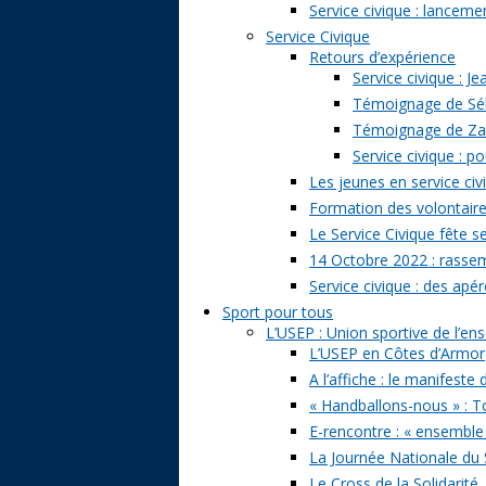
Service civique : lancem
Service Civique
Retours d’expérience
Service civique : J
Témoignage de Séb
Témoignage de Zazi
Service civique : p
Les jeunes en service civ
Formation des volontaire
Le Service Civique fête s
14 Octobre 2022 : rasse
Service civique : des apé
Sport pour tous
L’USEP : Union sportive de l’e
L’USEP en Côtes d’Armor
A l’affiche : le manifeste
« Handballons-nous » : T
E-rencontre : « ensemble
La Journée Nationale du 
Le Cross de la Solidarité