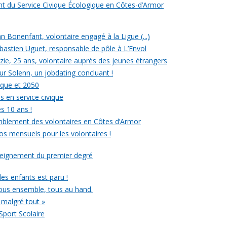
ent du Service Civique Écologique en Côtes-d’Armor
ean Bonenfant, volontaire engagé à la Ligue (...)
astien Uguet, responsable de pôle à L’Envol
e, 25 ans, volontaire auprès des jeunes étrangers
our Solenn, un jobdating concluant !
ique et 2050
s en service civique
es 10 ans !
mblement des volontaires en Côtes d’Armor
ros mensuels pour les volontaires !
nseignement du premier degré
 des enfants est paru !
ous ensemble, tous au hand.
 malgré tout »
Sport Scolaire