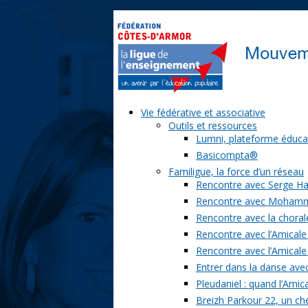
Vie fédérative et associative
Outils et ressources
Lumni, plateforme éduca
Basicompta®
Familigue, la force d’un réseau
Rencontre avec Serge Ha
Rencontre avec Moham
Rencontre avec la chorale
Rencontre avec l’Amicale
Rencontre avec l’Amicale
Entrer dans la danse ave
Pleudaniel : quand l’Amica
Breizh Parkour 22, un ch