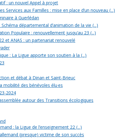
tif : un nouvel Appel à projet
 Services aux Familles : mise en place d’un nouveau (...)
minaire à Guerlédan
u Schéma départemental d’animation de la vie (...)
ion Populaire : renouvellement jusqu’au 23 (...)
22 et ANAS : un partenariat renouvelé
yader
ique : La Ligue apporte son soutien à la (...)
23
ection et débat à Dinan et Saint-Brieuc
a mobilité des bénévoles élu·es
023-2024
rassemblée autour des Transitions écologiques
and
mand : la Ligue de l’enseignement 22 (...)
allemand (presque) victime de son succès