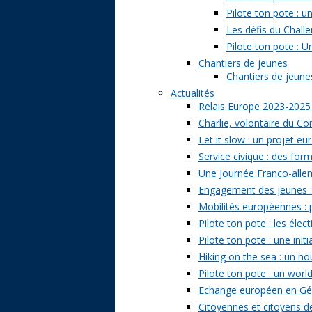
Pilote ton pote : 
Les défis du Challe
Pilote ton pote : U
Chantiers de jeunes
Chantiers de jeunes 
Actualités
Relais Europe 2023-2025
Charlie, volontaire du Cor
Let it slow : un projet e
Service civique : des form
Une Journée Franco-allem
Engagement des jeunes : t
Mobilités européennes : pr
Pilote ton pote : les él
Pilote ton pote : une ini
Hiking on the sea : un n
Pilote ton pote : un world
Echange européen en Géo
Citoyennes et citoyens de 