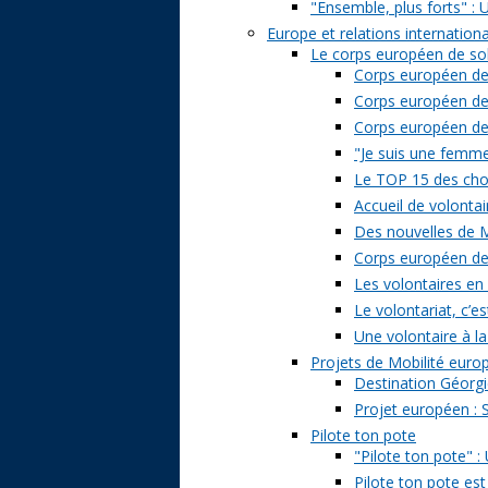
"Ensemble, plus forts" : 
Europe et relations internation
Le corps européen de sol
Corps européen de 
Corps européen de 
Corps européen de s
"Je suis une femme 
Le TOP 15 des chose
Accueil de volontai
Des nouvelles de M
Corps européen de s
Les volontaires en
Le volontariat, c’es
Une volontaire à la
Projets de Mobilité eur
Destination Géorgi
Projet européen : 
Pilote ton pote
"Pilote ton pote" 
Pilote ton pote est 