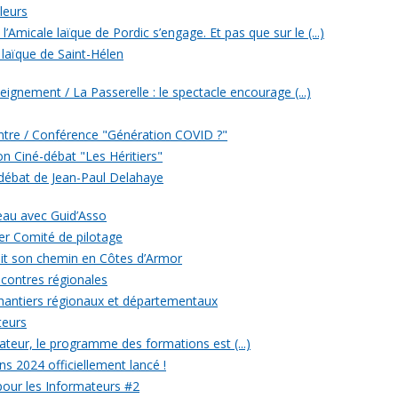
leurs
’Amicale laïque de Pordic s’engage. Et pas que sur le (...)
 laïque de Saint-Hélen
eignement / La Passerelle : le spectacle encourage (...)
ontre / Conférence "Génération COVID ?"
ion Ciné-débat "Les Héritiers"
 débat de Jean-Paul Delahaye
veau avec Guid’Asso
er Comité de pilotage
 fait son chemin en Côtes d’Armor
ncontres régionales
chantiers régionaux et départementaux
teurs
eur, le programme des formations est (...)
ons 2024 officiellement lancé !
 pour les Informateurs #2