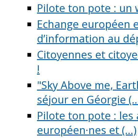
Pilote ton pote : un 
Echange européen e
d’information au dé
Citoyennes et citoye
!
"Sky Above me, Earth
séjour en Géorgie (..
Pilote ton pote : le
européen·nes et (...)