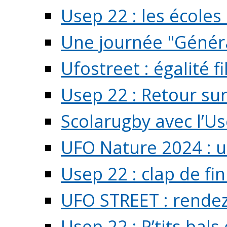
Usep 22 : les écoles 
Une journée "Généra
Ufostreet : égalité f
Usep 22 : Retour su
Scolarugby avec l’U
UFO Nature 2024 : 
Usep 22 : clap de fi
UFO STREET : rendez
Usep 22 : P’tits bals