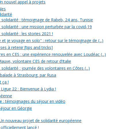
Un nouvel appel à projets
ales
idarité
solidarité : témoignage de Rabeb, 24 ans, Tunisie
solidarité : une mission perturbée par la covid-19
olidarité : les stories 2021 !
et je voyage en solo" : retour sur le témoignage de (...)
s à retenir [tips and tricks]
res en CES : une expérience renouvelée avec Loudéac (...)
auve, volontaire CES de retour d’Italie
olidarité : journée des volontaires en Côtes (...)
 balade à Strasbourg, par Rusa
t ça !
 Ligue 22 : Bienvenue à Lydia !
opéenne
e : témoignages du séjour en vidéo
Séjour en Géorgie
: Un nouveau projet de solidarité européenne
officiellement lancé !