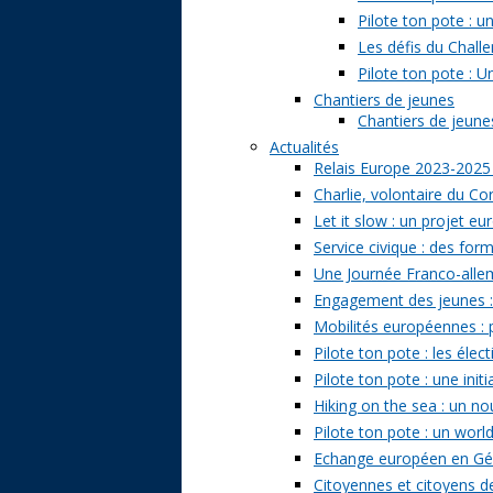
Pilote ton pote : 
Les défis du Challe
Pilote ton pote : U
Chantiers de jeunes
Chantiers de jeunes 
Actualités
Relais Europe 2023-2025
Charlie, volontaire du Cor
Let it slow : un projet e
Service civique : des form
Une Journée Franco-allem
Engagement des jeunes : t
Mobilités européennes : pr
Pilote ton pote : les él
Pilote ton pote : une ini
Hiking on the sea : un n
Pilote ton pote : un world
Echange européen en Géo
Citoyennes et citoyens de 