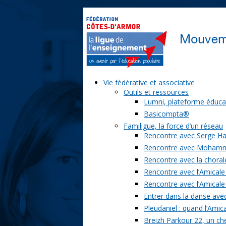
Vie fédérative et associative
Outils et ressources
Lumni, plateforme éduca
Basicompta®
Familigue, la force d’un réseau
Rencontre avec Serge Ha
Rencontre avec Moham
Rencontre avec la chorale
Rencontre avec l’Amicale
Rencontre avec l’Amicale
Entrer dans la danse ave
Pleudaniel : quand l’Amica
Breizh Parkour 22, un ch