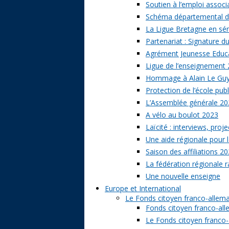
Soutien à l’emploi associa
Schéma départemental des
La Ligue Bretagne en sé
Partenariat : Signature d
Agrément Jeunesse Educat
Ligue de l’enseignement 
Hommage à Alain Le Gu
Protection de l’école publ
L’Assemblée générale 20
A vélo au boulot 2023
Laïcité : interviews, proj
Une aide régionale pour l
Saison des affiliations 2
La fédération régionale 
Une nouvelle enseigne
Europe et International
Le Fonds citoyen franco-allem
Fonds citoyen franco-alle
Le Fonds citoyen franco-