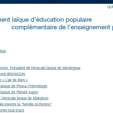
QU
tive
mon, Président de l’Amicale laïque de Merdrignac
med IBNYASSIN
 « L’air de Rien »
 laïque de Ploeuc-l’Hermitage
 laïque de Plénée-Jugon
c l’Amicale laïque de Matignon
le invente la "famille orchestre"
emin tout tracé