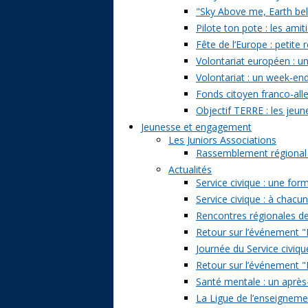
"Sky Above me, Earth belo
Pilote ton pote : les amit
Fête de l’Europe : petite 
Volontariat européen : un
Volontariat : un week-en
Fonds citoyen franco-alle
Objectif TERRE : les jeun
Jeunesse et engagement
Les Juniors Associations
Rassemblement régional de
Actualités
Service civique : une form
Service civique : à chacu
Rencontres régionales de
Retour sur l’événement "Pa
Journée du Service civiqu
Retour sur l’événement "D
Santé mentale : un après-
La Ligue de l’enseignemen