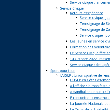
Service civique : lancem
Service Civique
Retours d’expérience
Service civique : J
Témoignage de Séb
Témoignage de Zazi
Service civique : p
Les jeunes en service civ
Formation des volontaire
Le Service Civique fête s
14 Octobre 2022 : rasse
Service civique : des apé
Sport pour tous
L’USEP : Union sportive de l’e
L’USEP en Côtes d’Armor
A l’affiche : le manifeste
« Handballons-nous » : T
E-rencontre : « ensemble
La Journée Nationale du 
Le Cross de la Solidarité