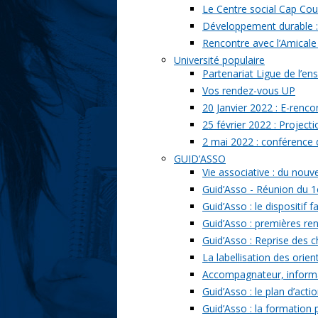
Le Centre social Cap Cou
Développement durable : l
Rencontre avec l’Amicale
Université populaire
Partenariat Ligue de l’ens
Vos rendez-vous UP
20 Janvier 2022 : E-renc
25 février 2022 : Project
2 mai 2022 : conférence
GUID’ASSO
Vie associative : du nou
Guid’Asso - Réunion du 1
Guid’Asso : le dispositif
Guid’Asso : premières re
Guid’Asso : Reprise des 
La labellisation des orien
Accompagnateur, informat
Guid’Asso : le plan d’acti
Guid’Asso : la formation