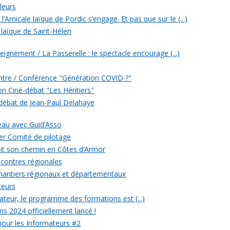
leurs
’Amicale laïque de Pordic s’engage. Et pas que sur le (...)
 laïque de Saint-Hélen
eignement / La Passerelle : le spectacle encourage (...)
ontre / Conférence "Génération COVID ?"
ion Ciné-débat "Les Héritiers"
 débat de Jean-Paul Delahaye
veau avec Guid’Asso
er Comité de pilotage
 fait son chemin en Côtes d’Armor
ncontres régionales
chantiers régionaux et départementaux
teurs
eur, le programme des formations est (...)
ons 2024 officiellement lancé !
 pour les Informateurs #2