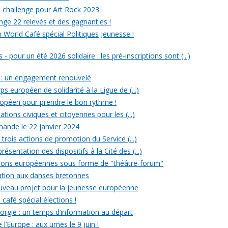
un challenge pour Art Rock 2023
nge 22 relevés et des gagnant·es !
n World Café spécial Politiques Jeunesse !
- pour un été 2026 solidaire : les pré-inscriptions sont (...)
 : un engagement renouvelé
ps européen de solidarité à la Ligue de (...)
uropéen pour prendre le bon rythme !
ations civiques et citoyennes pour les (...)
ande le 22 janvier 2024
rois actions de promotion du Service (...)
ésentation des dispositifs à la Cité des (...)
ections européennes sous forme de "théâtre-forum"
tiation aux danses bretonnes
ouveau projet pour la jeunesse européenne
 café spécial élections !
rgie : un temps d’information au départ
l’Europe : aux urnes le 9 juin !