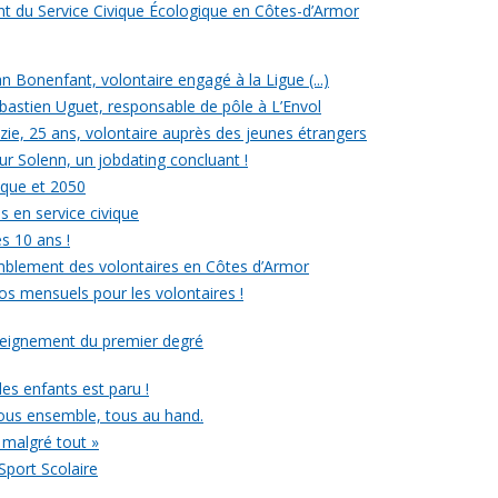
ent du Service Civique Écologique en Côtes-d’Armor
ean Bonenfant, volontaire engagé à la Ligue (...)
astien Uguet, responsable de pôle à L’Envol
e, 25 ans, volontaire auprès des jeunes étrangers
our Solenn, un jobdating concluant !
ique et 2050
s en service civique
es 10 ans !
mblement des volontaires en Côtes d’Armor
ros mensuels pour les volontaires !
nseignement du premier degré
 des enfants est paru !
ous ensemble, tous au hand.
 malgré tout »
Sport Scolaire