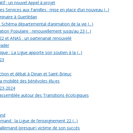
tif : un nouvel Appel à projet
 Services aux Familles : mise en place d’un nouveau (...)
minaire à Guerlédan
u Schéma départemental d’animation de la vie (...)
ion Populaire : renouvellement jusqu’au 23 (...)
22 et ANAS : un partenariat renouvelé
yader
ique : La Ligue apporte son soutien à la (...)
23
ection et débat à Dinan et Saint-Brieuc
a mobilité des bénévoles élu·es
023-2024
rassemblée autour des Transitions écologiques
and
mand : la Ligue de l’enseignement 22 (...)
allemand (presque) victime de son succès