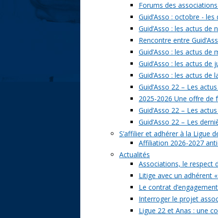
Forums des associations 
Guid’Asso : octobre - les
Guid’Asso : les actus de
Rencontre entre Guid’Asso
Guid’Asso : les actus de
Guid’Asso : les actus de 
Guid’Asso : les actus de 
Guid’Asso 22 – Les actus
2025-2026 Une offre de 
Guid’Asso 22 – Les actu
Guid’Asso 22 – Les derni
S’affilier et adhérer à la Ligue
Affiliation 2026-2027 ant
Actualités
Associations, le respect 
Litige avec un adhérent «
Le contrat d’engagement 
Interroger le projet assoc
Ligue 22 et Anas : une c