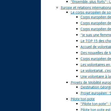
"Ensemble, plus forts" : 
Europe et relations internation
Le corps européen de sol
Corps européen de 
Corps européen de 
Corps européen de s
"Je suis une femme 
Le TOP 15 des chose
Accueil de volontai
Des nouvelles de M
Corps européen de s
Les volontaires en
Le volontariat, c’es
Une volontaire à la
Projets de Mobilité eur
Destination Géorgi
Projet européen : 
Pilote ton pote
"Pilote ton pote" 
Pilote ton pote est 