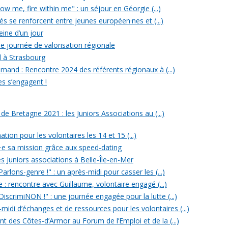
w me, fire within me" : un séjour en Géorgie (...)
iés se renforcent entre jeunes européen·nes et (...)
reine d’un jour
e journée de valorisation régionale
d à Strasbourg
mand : Rencontre 2024 des référents régionaux à (...)
es s’engagent !
 Bretagne 2021 : les Juniors Associations au (...)
ation pour les volontaires les 14 et 15 (...)
n·e sa mission grâce aux speed-dating
s Juniors associations à Belle-Île-en-Mer
rlons-genre !" : un après-midi pour casser les (...)
e : rencontre avec Guillaume, volontaire engagé (...)
iscrimiNON !" : une journée engagée pour la lutte (...)
midi d’échanges et de ressources pour les volontaires (...)
t des Côtes-d’Armor au Forum de l’Emploi et de la (...)