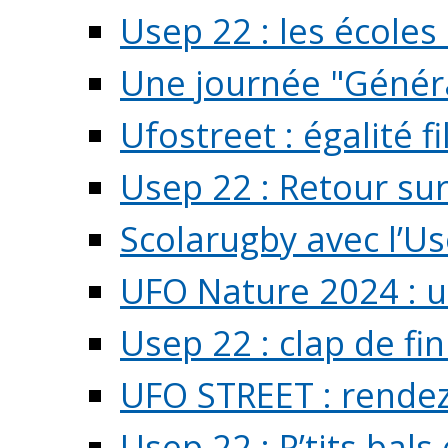
Usep 22 : les écoles 
Une journée "Généra
Ufostreet : égalité f
Usep 22 : Retour su
Scolarugby avec l’U
UFO Nature 2024 : 
Usep 22 : clap de fi
UFO STREET : rendez
Usep 22 : P’tits bals