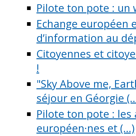
Pilote ton pote : un 
Echange européen e
d’information au dé
Citoyennes et citoye
!
"Sky Above me, Earth
séjour en Géorgie (..
Pilote ton pote : le
européen·nes et (...)