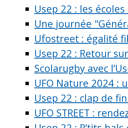
Usep 22 : les écoles 
Une journée "Généra
Ufostreet : égalité f
Usep 22 : Retour su
Scolarugby avec l’U
UFO Nature 2024 : 
Usep 22 : clap de fi
UFO STREET : rendez
Usep 22 : P’tits bals