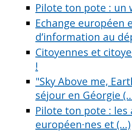
Pilote ton pote : un 
Echange européen e
d’information au dé
Citoyennes et citoye
!
"Sky Above me, Earth
séjour en Géorgie (..
Pilote ton pote : le
européen·nes et (...)