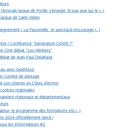
leurs
’Amicale laïque de Pordic s’engage. Et pas que sur le (...)
 laïque de Saint-Hélen
eignement / La Passerelle : le spectacle encourage (...)
ontre / Conférence "Génération COVID ?"
ion Ciné-débat "Les Héritiers"
 débat de Jean-Paul Delahaye
veau avec Guid’Asso
er Comité de pilotage
 fait son chemin en Côtes d’Armor
ncontres régionales
chantiers régionaux et départementaux
teurs
eur, le programme des formations est (...)
ons 2024 officiellement lancé !
 pour les Informateurs #2