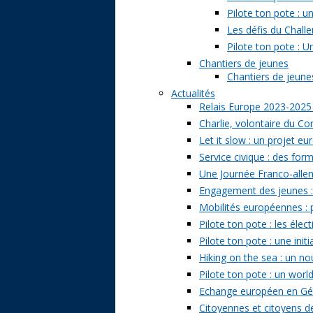
Pilote ton pote : 
Les défis du Challe
Pilote ton pote : U
Chantiers de jeunes
Chantiers de jeunes 
Actualités
Relais Europe 2023-2025
Charlie, volontaire du Cor
Let it slow : un projet e
Service civique : des form
Une Journée Franco-allem
Engagement des jeunes : t
Mobilités européennes : pr
Pilote ton pote : les él
Pilote ton pote : une ini
Hiking on the sea : un n
Pilote ton pote : un world
Echange européen en Géo
Citoyennes et citoyens de 