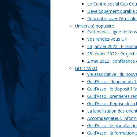
Le Centre social Cap Cou
Développement durable : l
Rencontre avec l’Amicale
Université populaire
Partenariat Ligue de l’ens
Vos rendez-vous UP
20 Janvier 2022 : E-renc
25 février 2022 : Project
2 mai 2022 : conférence
GUID’ASSO
Vie associative : du nou
Guid’Asso - Réunion du 1
Guid’Asso : le dispositif
Guid’Asso : premières re
Guid’Asso : Reprise des 
La labellisation des orien
Accompagnateur, informat
Guid’Asso : le plan d’acti
Guid’Asso : la formation