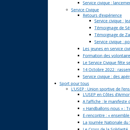
Service civique : lancem
Service Civique
Retours d’expérience
Service civique : J
Témoignage de Séb
Témoignage de Zazi
Service civique : p
Les jeunes en service civ
Formation des volontaire
Le Service Civique fête s
14 Octobre 2022 : rasse
Service civique : des apé
Sport pour tous
L’USEP : Union sportive de l’e
L’USEP en Côtes d’Armor
A l’affiche : le manifeste
« Handballons-nous » : T
E-rencontre : « ensemble
La Journée Nationale du 
Le Cross de la Solidarité