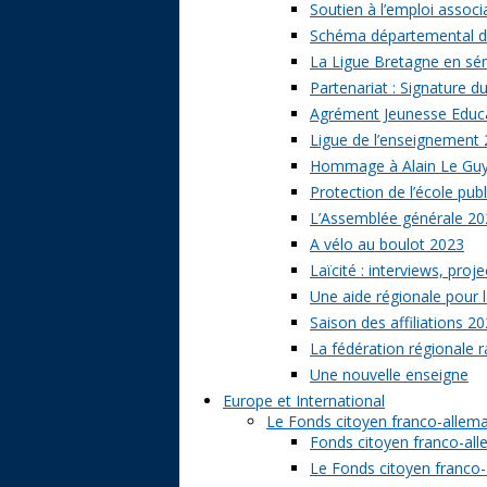
Soutien à l’emploi associa
Schéma départemental des
La Ligue Bretagne en sé
Partenariat : Signature d
Agrément Jeunesse Educat
Ligue de l’enseignement 
Hommage à Alain Le Gu
Protection de l’école publ
L’Assemblée générale 20
A vélo au boulot 2023
Laïcité : interviews, proj
Une aide régionale pour l
Saison des affiliations 2
La fédération régionale 
Une nouvelle enseigne
Europe et International
Le Fonds citoyen franco-allem
Fonds citoyen franco-alle
Le Fonds citoyen franco-