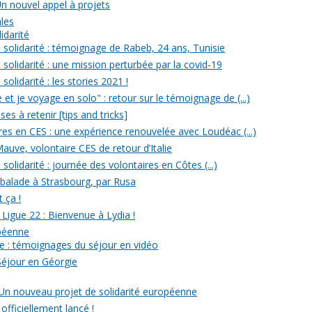
Un nouvel appel à projets
ales
idarité
solidarité : témoignage de Rabeb, 24 ans, Tunisie
solidarité : une mission perturbée par la covid-19
olidarité : les stories 2021 !
et je voyage en solo" : retour sur le témoignage de (...)
s à retenir [tips and tricks]
res en CES : une expérience renouvelée avec Loudéac (...)
auve, volontaire CES de retour d’Italie
olidarité : journée des volontaires en Côtes (...)
 balade à Strasbourg, par Rusa
t ça !
 Ligue 22 : Bienvenue à Lydia !
opéenne
e : témoignages du séjour en vidéo
Séjour en Géorgie
: Un nouveau projet de solidarité européenne
officiellement lancé !