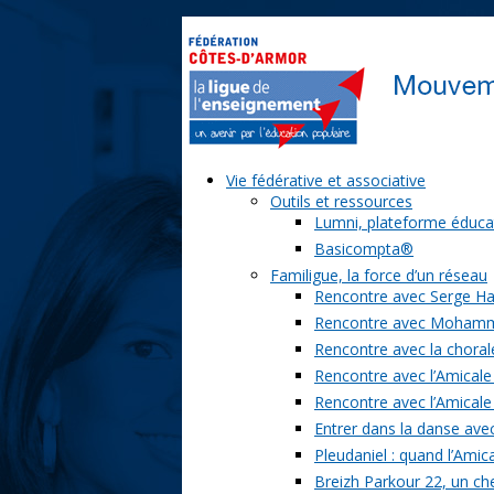
Vie fédérative et associative
Outils et ressources
Lumni, plateforme éduca
Basicompta®
Familigue, la force d’un réseau
Rencontre avec Serge Ha
Rencontre avec Moham
Rencontre avec la chorale
Rencontre avec l’Amicale
Rencontre avec l’Amicale
Entrer dans la danse ave
Pleudaniel : quand l’Amica
Breizh Parkour 22, un ch