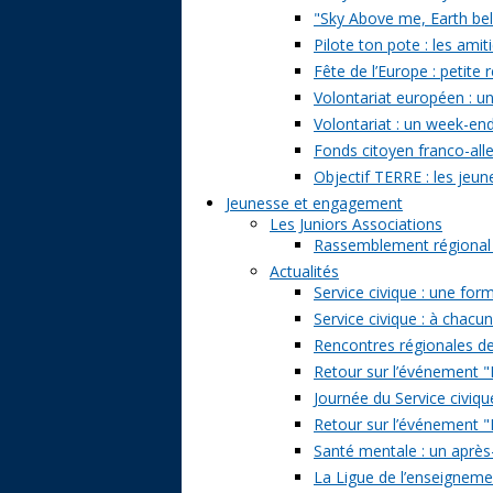
"Sky Above me, Earth belo
Pilote ton pote : les amit
Fête de l’Europe : petite 
Volontariat européen : un
Volontariat : un week-en
Fonds citoyen franco-alle
Objectif TERRE : les jeun
Jeunesse et engagement
Les Juniors Associations
Rassemblement régional de
Actualités
Service civique : une form
Service civique : à chacu
Rencontres régionales de
Retour sur l’événement "Pa
Journée du Service civiqu
Retour sur l’événement "D
Santé mentale : un après-
La Ligue de l’enseignemen