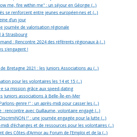
w me, fire within me" : un séjour en Géorgie (...)
iés se renforcent entre jeunes européen·nes et (...)
reine d’un jour
e journée de valorisation régionale
d à Strasbourg
mand : Rencontre 2024 des référents régionaux à (...)
es s’engagent !
 Bretagne 2021 : les Juniors Associations au (...)
ation pour les volontaires les 14 et 15 (...)
n·e sa mission grâce aux speed-dating
s Juniors associations à Belle-Île-en-Mer
rlons-genre !" : un après-midi pour casser les (...)
e : rencontre avec Guillaume, volontaire engagé (...)
iscrimiNON !" : une journée engagée pour la lutte (...)
midi d’échanges et de ressources pour les volontaires (...)
t des Côtes-d’Armor au Forum de l’Emploi et de la (...)