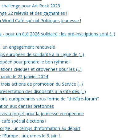
un challenge pour Art Rock 2023
nge 22 relevés et des gagnant·es !
n World Café spécial Politiques Jeunesse !
- pour un été 2026 solidaire : les pré-inscriptions sont (...)
 : un engagement renouvelé
ps européen de solidarité à la Ligue de (...)
uropéen pour prendre le bon rythme !
ations civiques et citoyennes pour les (...)
ande le 22 janvier 2024
rois actions de promotion du Service (...)
ésentation des dispositifs à la Cité des (...)
ections européennes sous forme de "théâtre-forum"
tiation aux danses bretonnes
ouveau projet pour la jeunesse européenne
 café spécial élections !
rgie : un temps d’information au départ
l’Europe : aux urnes le 9 juin !