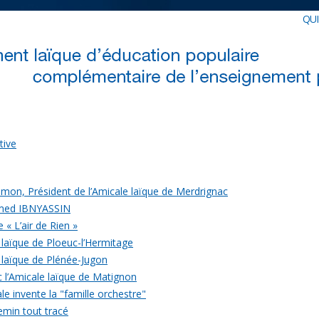
QU
tive
mon, Président de l’Amicale laïque de Merdrignac
med IBNYASSIN
 « L’air de Rien »
 laïque de Ploeuc-l’Hermitage
 laïque de Plénée-Jugon
c l’Amicale laïque de Matignon
le invente la "famille orchestre"
emin tout tracé