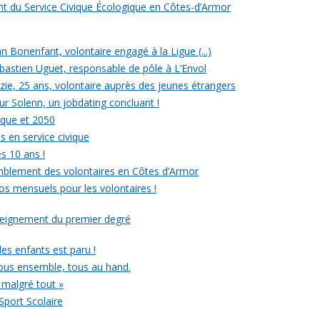
ent du Service Civique Écologique en Côtes-d’Armor
ean Bonenfant, volontaire engagé à la Ligue (...)
astien Uguet, responsable de pôle à L’Envol
e, 25 ans, volontaire auprès des jeunes étrangers
our Solenn, un jobdating concluant !
ique et 2050
s en service civique
es 10 ans !
mblement des volontaires en Côtes d’Armor
ros mensuels pour les volontaires !
nseignement du premier degré
 des enfants est paru !
ous ensemble, tous au hand.
 malgré tout »
Sport Scolaire