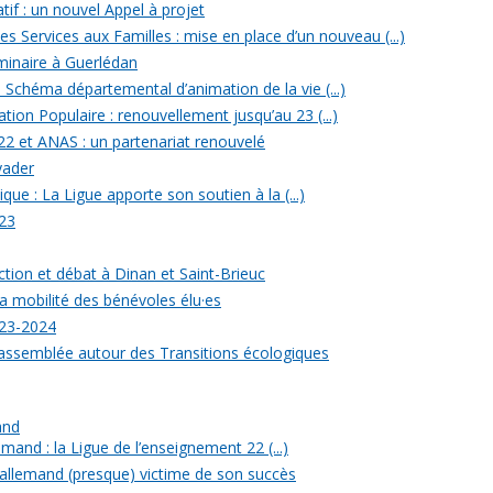
tif : un nouvel Appel à projet
 Services aux Familles : mise en place d’un nouveau (...)
minaire à Guerlédan
u Schéma départemental d’animation de la vie (...)
ion Populaire : renouvellement jusqu’au 23 (...)
22 et ANAS : un partenariat renouvelé
yader
ique : La Ligue apporte son soutien à la (...)
23
ection et débat à Dinan et Saint-Brieuc
a mobilité des bénévoles élu·es
023-2024
rassemblée autour des Transitions écologiques
and
mand : la Ligue de l’enseignement 22 (...)
allemand (presque) victime de son succès