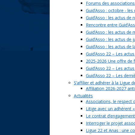
Forums des associations 
Guid’Asso : octobre - les
Guid’Asso : les actus de
Rencontre entre Guid’Asso
Guid’Asso : les actus de
Guid’Asso : les actus de 
Guid’Asso : les actus de 
Guid’Asso 22 – Les actus
2025-2026 Une offre de 
Guid’Asso 22 – Les actu
Guid’Asso 22 – Les derni
S’affilier et adhérer à la Ligue
Affiliation 2026-2027 ant
Actualités
Associations, le respect 
Litige avec un adhérent «
Le contrat d’engagement 
Interroger le projet assoc
Ligue 22 et Anas : une c