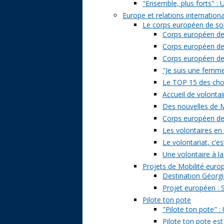
"Ensemble, plus forts" : 
Europe et relations internation
Le corps européen de sol
Corps européen de 
Corps européen de 
Corps européen de s
"Je suis une femme 
Le TOP 15 des chose
Accueil de volontai
Des nouvelles de M
Corps européen de s
Les volontaires en
Le volontariat, c’es
Une volontaire à la
Projets de Mobilité eur
Destination Géorgi
Projet européen : 
Pilote ton pote
"Pilote ton pote" 
Pilote ton pote est 