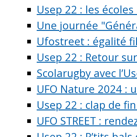
Usep 22 : les écoles 
Une journée "Généra
Ufostreet : égalité f
Usep 22 : Retour su
Scolarugby avec l’U
UFO Nature 2024 : 
Usep 22 : clap de fi
UFO STREET : rendez
Usep 22 : P’tits bals