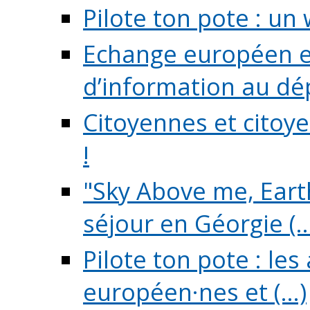
Pilote ton pote : un 
Echange européen e
d’information au dé
Citoyennes et citoye
!
"Sky Above me, Earth
séjour en Géorgie (..
Pilote ton pote : le
européen·nes et (...)