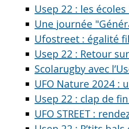
Usep 22 : les écoles 
Une journée "Généra
Ufostreet : égalité f
Usep 22 : Retour su
Scolarugby avec l’U
UFO Nature 2024 : 
Usep 22 : clap de fi
UFO STREET : rendez
Usep 22 : P’tits bals