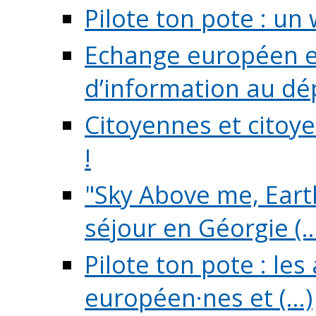
Pilote ton pote : un 
Echange européen e
d’information au dé
Citoyennes et citoye
!
"Sky Above me, Earth
séjour en Géorgie (..
Pilote ton pote : le
européen·nes et (...)