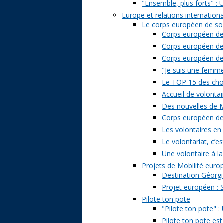
"Ensemble, plus forts" : 
Europe et relations internation
Le corps européen de sol
Corps européen de 
Corps européen de 
Corps européen de s
"Je suis une femme 
Le TOP 15 des chose
Accueil de volontai
Des nouvelles de M
Corps européen de s
Les volontaires en
Le volontariat, c’es
Une volontaire à la
Projets de Mobilité eur
Destination Géorgi
Projet européen : 
Pilote ton pote
"Pilote ton pote" 
Pilote ton pote est 