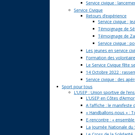
Service civique : lancem
Service Civique
Retours d’expérience
Service civique : J
Témoignage de Séb
Témoignage de Zazi
Service civique : p
Les jeunes en service civ
Formation des volontaire
Le Service Civique fête s
14 Octobre 2022 : rasse
Service civique : des apé
Sport pour tous
L’USEP : Union sportive de l’e
L’USEP en Côtes d’Armor
A l’affiche : le manifeste
« Handballons-nous » : T
E-rencontre : « ensemble
La Journée Nationale du 
Le Cross de la Solidarité