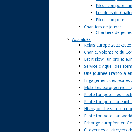
Pilote ton pote : 
Les défis du Challe
Pilote ton pote : U
Chantiers de jeunes
Chantiers de jeunes 
Actualités
Relais Europe 2023-2025
Charlie, volontaire du Cor
Let it slow : un projet e
Service civique : des form
Une Journée Franco-allem
Engagement des jeunes : t
Mobilités européennes : pr
Pilote ton pote : les él
Pilote ton pote : une ini
Hiking on the sea : un n
Pilote ton pote : un world
Echange européen en Géo
Citoyennes et citoyens de 