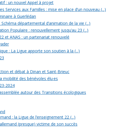
tif : un nouvel Appel à projet
 Services aux Familles : mise en place d’un nouveau (...)
minaire à Guerlédan
u Schéma départemental d’animation de la vie (...)
ion Populaire : renouvellement jusqu’au 23 (...)
22 et ANAS : un partenariat renouvelé
yader
ique : La Ligue apporte son soutien à la (...)
23
ection et débat à Dinan et Saint-Brieuc
a mobilité des bénévoles élu·es
023-2024
rassemblée autour des Transitions écologiques
and
mand : la Ligue de l’enseignement 22 (...)
allemand (presque) victime de son succès