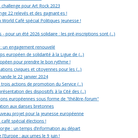
un challenge pour Art Rock 2023
nge 22 relevés et des gagnant·es !
n World Café spécial Politiques Jeunesse !
- pour un été 2026 solidaire : les pré-inscriptions sont (...)
 : un engagement renouvelé
ps européen de solidarité à la Ligue de (...)
uropéen pour prendre le bon rythme !
ations civiques et citoyennes pour les (...)
ande le 22 janvier 2024
rois actions de promotion du Service (...)
ésentation des dispositifs à la Cité des (...)
ections européennes sous forme de "théâtre-forum"
tiation aux danses bretonnes
ouveau projet pour la jeunesse européenne
 café spécial élections !
rgie : un temps d’information au départ
l’Europe : aux urnes le 9 juin !