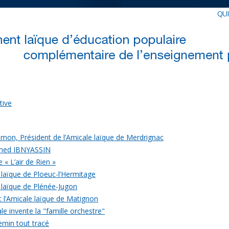
QU
tive
mon, Président de l’Amicale laïque de Merdrignac
med IBNYASSIN
 « L’air de Rien »
 laïque de Ploeuc-l’Hermitage
 laïque de Plénée-Jugon
c l’Amicale laïque de Matignon
le invente la "famille orchestre"
emin tout tracé