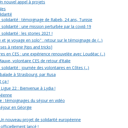
Un nouvel appel à projets
ales
idarité
solidarité : témoignage de Rabeb, 24 ans, Tunisie
solidarité : une mission perturbée par la covid-19
olidarité : les stories 2021 !
et je voyage en solo" : retour sur le témoignage de (...)
s à retenir [tips and tricks]
res en CES : une expérience renouvelée avec Loudéac (...)
auve, volontaire CES de retour d’Italie
olidarité : journée des volontaires en Côtes (...)
 balade à Strasbourg, par Rusa
t ça !
 Ligue 22 : Bienvenue à Lydia !
opéenne
e : témoignages du séjour en vidéo
Séjour en Géorgie
: Un nouveau projet de solidarité européenne
officiellement lancé !