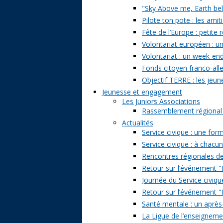
"Sky Above me, Earth belo
Pilote ton pote : les amit
Fête de l’Europe : petite 
Volontariat européen : un
Volontariat : un week-en
Fonds citoyen franco-alle
Objectif TERRE : les jeun
Jeunesse et engagement
Les Juniors Associations
Rassemblement régional de
Actualités
Service civique : une form
Service civique : à chacu
Rencontres régionales de
Retour sur l’événement "Pa
Journée du Service civiqu
Retour sur l’événement "D
Santé mentale : un après-
La Ligue de l’enseignemen