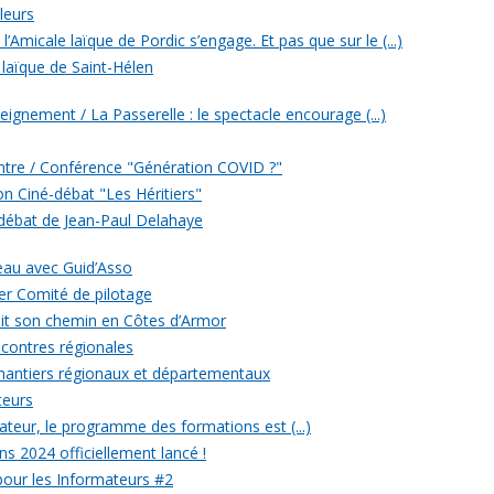
leurs
’Amicale laïque de Pordic s’engage. Et pas que sur le (...)
 laïque de Saint-Hélen
eignement / La Passerelle : le spectacle encourage (...)
ontre / Conférence "Génération COVID ?"
ion Ciné-débat "Les Héritiers"
 débat de Jean-Paul Delahaye
veau avec Guid’Asso
er Comité de pilotage
 fait son chemin en Côtes d’Armor
ncontres régionales
chantiers régionaux et départementaux
teurs
eur, le programme des formations est (...)
ons 2024 officiellement lancé !
 pour les Informateurs #2