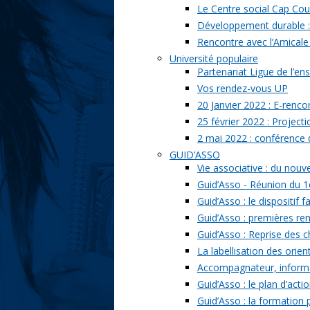
Le Centre social Cap Cou
Développement durable : l
Rencontre avec l’Amicale
Université populaire
Partenariat Ligue de l’ens
Vos rendez-vous UP
20 Janvier 2022 : E-renc
25 février 2022 : Project
2 mai 2022 : conférence
GUID’ASSO
Vie associative : du nou
Guid’Asso - Réunion du 1
Guid’Asso : le dispositif
Guid’Asso : premières re
Guid’Asso : Reprise des 
La labellisation des orien
Accompagnateur, informat
Guid’Asso : le plan d’acti
Guid’Asso : la formation