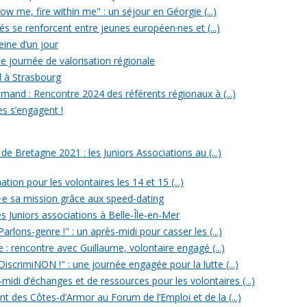
w me, fire within me" : un séjour en Géorgie (...)
iés se renforcent entre jeunes européen·nes et (...)
reine d’un jour
e journée de valorisation régionale
d à Strasbourg
mand : Rencontre 2024 des référents régionaux à (...)
es s’engagent !
 Bretagne 2021 : les Juniors Associations au (...)
ation pour les volontaires les 14 et 15 (...)
n·e sa mission grâce aux speed-dating
s Juniors associations à Belle-Île-en-Mer
rlons-genre !" : un après-midi pour casser les (...)
e : rencontre avec Guillaume, volontaire engagé (...)
iscrimiNON !" : une journée engagée pour la lutte (...)
midi d’échanges et de ressources pour les volontaires (...)
t des Côtes-d’Armor au Forum de l’Emploi et de la (...)