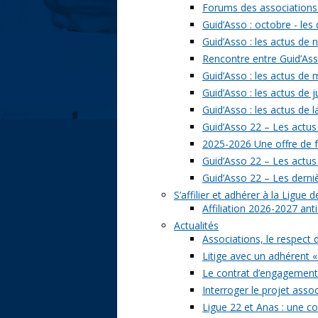
Forums des associations 
Guid’Asso : octobre - les
Guid’Asso : les actus de
Rencontre entre Guid’Asso
Guid’Asso : les actus de
Guid’Asso : les actus de 
Guid’Asso : les actus de 
Guid’Asso 22 – Les actus
2025-2026 Une offre de 
Guid’Asso 22 – Les actu
Guid’Asso 22 – Les derni
S’affilier et adhérer à la Ligue
Affiliation 2026-2027 ant
Actualités
Associations, le respect 
Litige avec un adhérent «
Le contrat d’engagement 
Interroger le projet assoc
Ligue 22 et Anas : une c