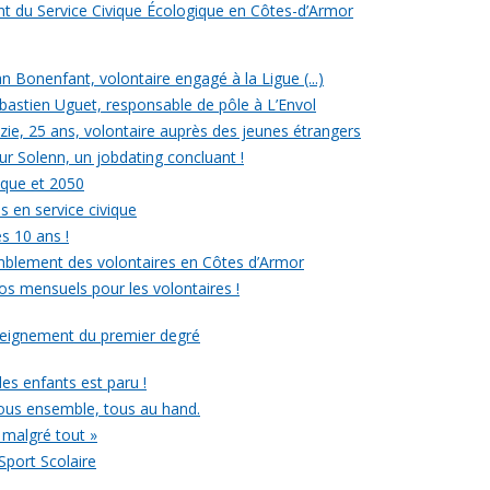
ent du Service Civique Écologique en Côtes-d’Armor
ean Bonenfant, volontaire engagé à la Ligue (...)
astien Uguet, responsable de pôle à L’Envol
e, 25 ans, volontaire auprès des jeunes étrangers
our Solenn, un jobdating concluant !
ique et 2050
s en service civique
es 10 ans !
mblement des volontaires en Côtes d’Armor
ros mensuels pour les volontaires !
nseignement du premier degré
 des enfants est paru !
ous ensemble, tous au hand.
 malgré tout »
Sport Scolaire