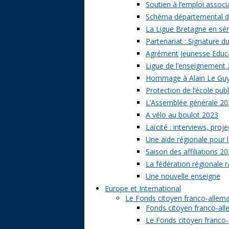
Soutien à l’emploi associa
Schéma départemental des
La Ligue Bretagne en sé
Partenariat : Signature d
Agrément Jeunesse Educat
Ligue de l’enseignement 
Hommage à Alain Le Gu
Protection de l’école publ
L’Assemblée générale 20
A vélo au boulot 2023
Laïcité : interviews, proj
Une aide régionale pour l
Saison des affiliations 2
La fédération régionale 
Une nouvelle enseigne
Europe et International
Le Fonds citoyen franco-allem
Fonds citoyen franco-alle
Le Fonds citoyen franco-