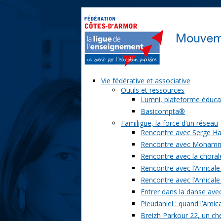
Vie fédérative et associative
Outils et ressources
Lumni, plateforme éduca
Basicompta®
Familigue, la force d’un réseau
Rencontre avec Serge Ha
Rencontre avec Moham
Rencontre avec la chorale
Rencontre avec l’Amicale
Rencontre avec l’Amicale
Entrer dans la danse ave
Pleudaniel : quand l’Amica
Breizh Parkour 22, un ch