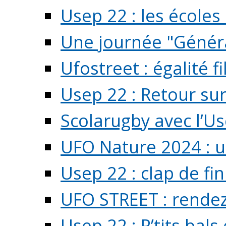
Usep 22 : les écoles 
Une journée "Généra
Ufostreet : égalité f
Usep 22 : Retour su
Scolarugby avec l’U
UFO Nature 2024 : 
Usep 22 : clap de fi
UFO STREET : rendez
Usep 22 : P’tits bals