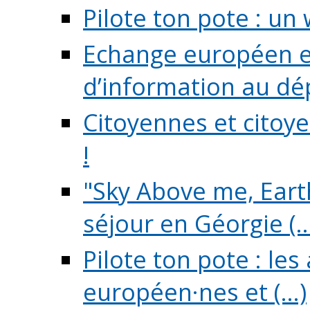
Pilote ton pote : un 
Echange européen e
d’information au dé
Citoyennes et citoye
!
"Sky Above me, Earth
séjour en Géorgie (..
Pilote ton pote : le
européen·nes et (...)