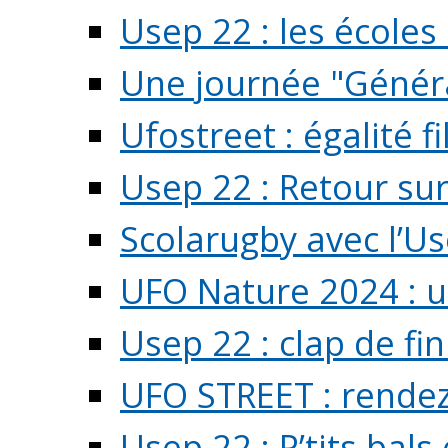
Usep 22 : les écoles 
Une journée "Généra
Ufostreet : égalité f
Usep 22 : Retour su
Scolarugby avec l’U
UFO Nature 2024 : 
Usep 22 : clap de fi
UFO STREET : rendez
Usep 22 : P’tits bals