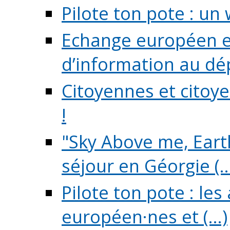
Pilote ton pote : un 
Echange européen e
d’information au dé
Citoyennes et citoye
!
"Sky Above me, Earth
séjour en Géorgie (..
Pilote ton pote : le
européen·nes et (...)