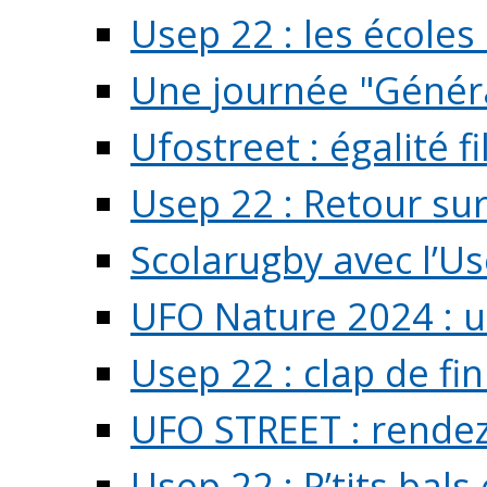
Usep 22 : les écoles 
Une journée "Généra
Ufostreet : égalité f
Usep 22 : Retour su
Scolarugby avec l’U
UFO Nature 2024 : 
Usep 22 : clap de fi
UFO STREET : rendez
Usep 22 : P’tits bals