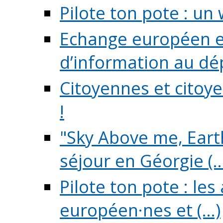
Pilote ton pote : un 
Echange européen e
d’information au dé
Citoyennes et citoye
!
"Sky Above me, Earth
séjour en Géorgie (..
Pilote ton pote : le
européen·nes et (...)