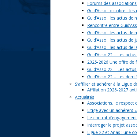
Forums des associations 
Guid’Asso : octobre - les
Guid’Asso : les actus de
Rencontre entre Guid’Asso
Guid’Asso : les actus de
Guid’Asso : les actus de 
Guid’Asso : les actus de 
Guid’Asso 22 – Les actus
2025-2026 Une offre de 
Guid’Asso 22 – Les actu
Guid’Asso 22 – Les derni
S’affilier et adhérer à la Ligue
Affiliation 2026-2027 ant
Actualités
Associations, le respect 
Litige avec un adhérent «
Le contrat d’engagement 
Interroger le projet assoc
Ligue 22 et Anas : une c