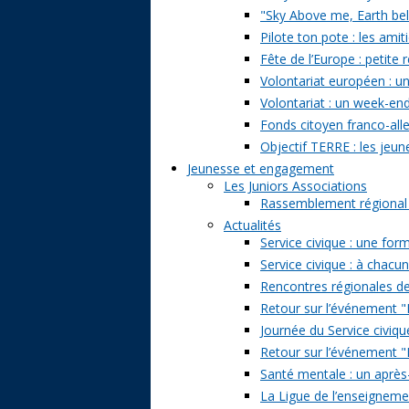
"Sky Above me, Earth belo
Pilote ton pote : les amit
Fête de l’Europe : petite 
Volontariat européen : un
Volontariat : un week-en
Fonds citoyen franco-alle
Objectif TERRE : les jeun
Jeunesse et engagement
Les Juniors Associations
Rassemblement régional de
Actualités
Service civique : une form
Service civique : à chacu
Rencontres régionales de
Retour sur l’événement "Pa
Journée du Service civiqu
Retour sur l’événement "D
Santé mentale : un après-
La Ligue de l’enseignemen