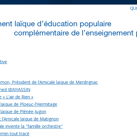
QU
tive
mon, Président de l’Amicale laïque de Merdrignac
med IBNYASSIN
 « L’air de Rien »
 laïque de Ploeuc-l’Hermitage
 laïque de Plénée-Jugon
c l’Amicale laïque de Matignon
le invente la "famille orchestre"
emin tout tracé