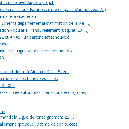
tif : un nouvel Appel à projet
 Services aux Familles : mise en place d’un nouveau (...)
minaire à Guerlédan
u Schéma départemental d’animation de la vie (...)
ion Populaire : renouvellement jusqu’au 23 (...)
22 et ANAS : un partenariat renouvelé
yader
ique : La Ligue apporte son soutien à la (...)
23
ection et débat à Dinan et Saint-Brieuc
a mobilité des bénévoles élu·es
023-2024
rassemblée autour des Transitions écologiques
and
mand : la Ligue de l’enseignement 22 (...)
allemand (presque) victime de son succès