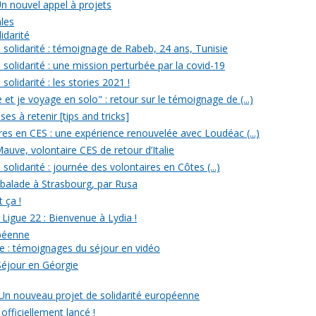
Un nouvel appel à projets
ales
idarité
solidarité : témoignage de Rabeb, 24 ans, Tunisie
solidarité : une mission perturbée par la covid-19
olidarité : les stories 2021 !
et je voyage en solo" : retour sur le témoignage de (...)
s à retenir [tips and tricks]
res en CES : une expérience renouvelée avec Loudéac (...)
auve, volontaire CES de retour d’Italie
olidarité : journée des volontaires en Côtes (...)
 balade à Strasbourg, par Rusa
t ça !
 Ligue 22 : Bienvenue à Lydia !
opéenne
e : témoignages du séjour en vidéo
Séjour en Géorgie
: Un nouveau projet de solidarité européenne
officiellement lancé !