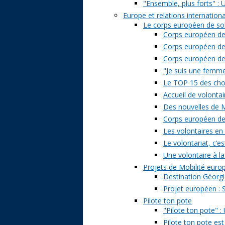
"Ensemble, plus forts" : 
Europe et relations internation
Le corps européen de sol
Corps européen de 
Corps européen de 
Corps européen de s
"Je suis une femme 
Le TOP 15 des chose
Accueil de volontai
Des nouvelles de M
Corps européen de s
Les volontaires en
Le volontariat, c’es
Une volontaire à la
Projets de Mobilité eur
Destination Géorgi
Projet européen : 
Pilote ton pote
"Pilote ton pote" 
Pilote ton pote est 