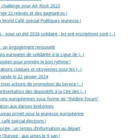
un challenge pour Art Rock 2023
nge 22 relevés et des gagnant·es !
n World Café spécial Politiques Jeunesse !
- pour un été 2026 solidaire : les pré-inscriptions sont (...)
 : un engagement renouvelé
ps européen de solidarité à la Ligue de (...)
uropéen pour prendre le bon rythme !
ations civiques et citoyennes pour les (...)
ande le 22 janvier 2024
rois actions de promotion du Service (...)
ésentation des dispositifs à la Cité des (...)
ections européennes sous forme de "théâtre-forum"
tiation aux danses bretonnes
ouveau projet pour la jeunesse européenne
 café spécial élections !
rgie : un temps d’information au départ
l’Europe : aux urnes le 9 juin !