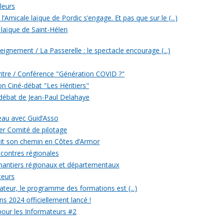
leurs
’Amicale laïque de Pordic s’engage. Et pas que sur le (...)
 laïque de Saint-Hélen
eignement / La Passerelle : le spectacle encourage (...)
ontre / Conférence "Génération COVID ?"
ion Ciné-débat "Les Héritiers"
 débat de Jean-Paul Delahaye
veau avec Guid’Asso
er Comité de pilotage
 fait son chemin en Côtes d’Armor
ncontres régionales
chantiers régionaux et départementaux
teurs
eur, le programme des formations est (...)
ons 2024 officiellement lancé !
 pour les Informateurs #2