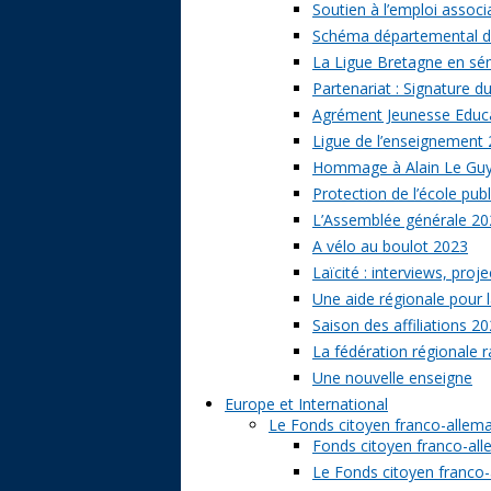
Soutien à l’emploi associa
Schéma départemental des
La Ligue Bretagne en sé
Partenariat : Signature d
Agrément Jeunesse Educat
Ligue de l’enseignement 
Hommage à Alain Le Gu
Protection de l’école publ
L’Assemblée générale 20
A vélo au boulot 2023
Laïcité : interviews, proj
Une aide régionale pour l
Saison des affiliations 2
La fédération régionale 
Une nouvelle enseigne
Europe et International
Le Fonds citoyen franco-allem
Fonds citoyen franco-alle
Le Fonds citoyen franco-