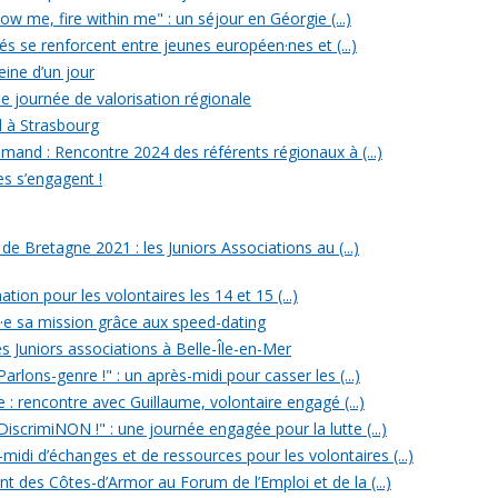
w me, fire within me" : un séjour en Géorgie (...)
iés se renforcent entre jeunes européen·nes et (...)
reine d’un jour
e journée de valorisation régionale
d à Strasbourg
mand : Rencontre 2024 des référents régionaux à (...)
es s’engagent !
 Bretagne 2021 : les Juniors Associations au (...)
ation pour les volontaires les 14 et 15 (...)
n·e sa mission grâce aux speed-dating
s Juniors associations à Belle-Île-en-Mer
rlons-genre !" : un après-midi pour casser les (...)
e : rencontre avec Guillaume, volontaire engagé (...)
iscrimiNON !" : une journée engagée pour la lutte (...)
midi d’échanges et de ressources pour les volontaires (...)
t des Côtes-d’Armor au Forum de l’Emploi et de la (...)