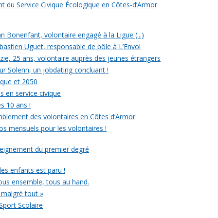
ent du Service Civique Écologique en Côtes-d’Armor
ean Bonenfant, volontaire engagé à la Ligue (...)
astien Uguet, responsable de pôle à L’Envol
e, 25 ans, volontaire auprès des jeunes étrangers
our Solenn, un jobdating concluant !
ique et 2050
s en service civique
es 10 ans !
mblement des volontaires en Côtes d’Armor
ros mensuels pour les volontaires !
nseignement du premier degré
 des enfants est paru !
ous ensemble, tous au hand.
 malgré tout »
Sport Scolaire