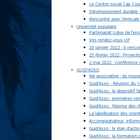
Le Centre social Cap Cou
Développement durable : l
Rencontre avec l’Amicale
Université populaire
Partenariat Ligue de l’ens
Vos rendez-vous UP
20 Janvier 2022 : E-renc
25 février 2022 : Project
2 mai 2022 : conférence
GUID’ASSO
Vie associative : du nou
Guid’Asso - Réunion du 1
Guid’Asso : le dispositif
Guid’Asso : premières re
Guid’Asso : Reprise des 
La labellisation des orien
Accompagnateur, informat
Guid’Asso : le plan d’acti
Guid’Asso : la formation