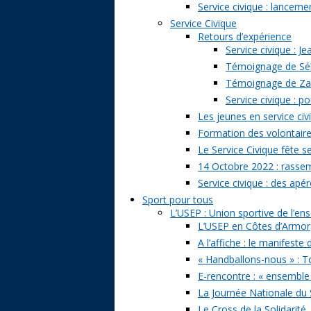
Service civique : lancem
Service Civique
Retours d’expérience
Service civique : J
Témoignage de Séb
Témoignage de Zazi
Service civique : p
Les jeunes en service civ
Formation des volontaire
Le Service Civique fête s
14 Octobre 2022 : rasse
Service civique : des apé
Sport pour tous
L’USEP : Union sportive de l’e
L’USEP en Côtes d’Armor
A l’affiche : le manifeste
« Handballons-nous » : T
E-rencontre : « ensemble
La Journée Nationale du 
Le Cross de la Solidarité