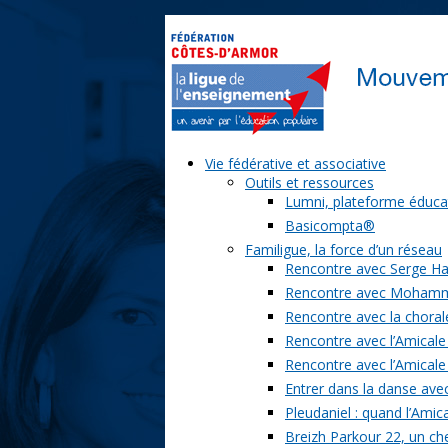
Vie fédérative et associative
Outils et ressources
Lumni, plateforme éduca
Basicompta®
Familigue, la force d’un réseau
Rencontre avec Serge Ha
Rencontre avec Moham
Rencontre avec la chorale
Rencontre avec l’Amicale
Rencontre avec l’Amicale
Entrer dans la danse ave
Pleudaniel : quand l’Amica
Breizh Parkour 22, un ch