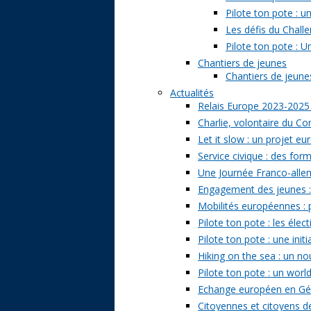
Pilote ton pote : 
Les défis du Challe
Pilote ton pote : U
Chantiers de jeunes
Chantiers de jeunes 
Actualités
Relais Europe 2023-2025
Charlie, volontaire du Cor
Let it slow : un projet e
Service civique : des form
Une Journée Franco-allem
Engagement des jeunes : t
Mobilités européennes : pr
Pilote ton pote : les él
Pilote ton pote : une ini
Hiking on the sea : un n
Pilote ton pote : un world
Echange européen en Géo
Citoyennes et citoyens de 