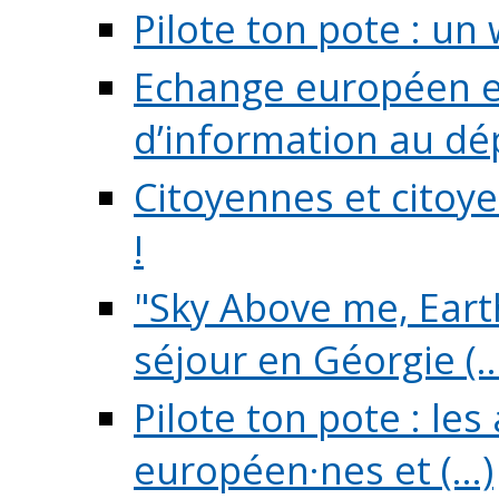
Pilote ton pote : un 
Echange européen e
d’information au dé
Citoyennes et citoye
!
"Sky Above me, Earth
séjour en Géorgie (..
Pilote ton pote : le
européen·nes et (...)