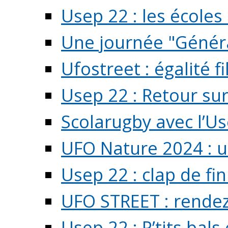
Usep 22 : les écoles 
Une journée "Généra
Ufostreet : égalité f
Usep 22 : Retour su
Scolarugby avec l’U
UFO Nature 2024 : 
Usep 22 : clap de fi
UFO STREET : rendez
Usep 22 : P’tits bals