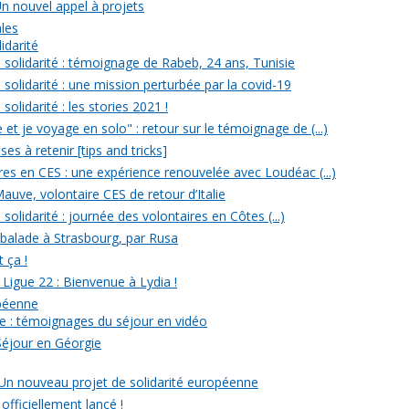
Un nouvel appel à projets
ales
idarité
solidarité : témoignage de Rabeb, 24 ans, Tunisie
solidarité : une mission perturbée par la covid-19
olidarité : les stories 2021 !
et je voyage en solo" : retour sur le témoignage de (...)
s à retenir [tips and tricks]
res en CES : une expérience renouvelée avec Loudéac (...)
auve, volontaire CES de retour d’Italie
olidarité : journée des volontaires en Côtes (...)
 balade à Strasbourg, par Rusa
t ça !
 Ligue 22 : Bienvenue à Lydia !
opéenne
e : témoignages du séjour en vidéo
Séjour en Géorgie
: Un nouveau projet de solidarité européenne
officiellement lancé !