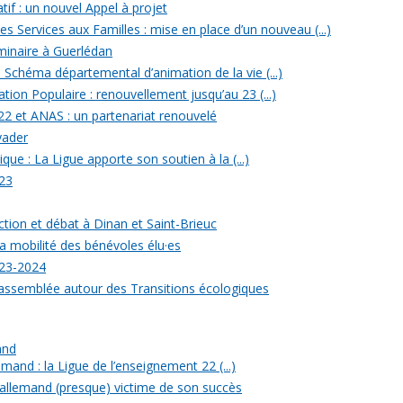
tif : un nouvel Appel à projet
 Services aux Familles : mise en place d’un nouveau (...)
minaire à Guerlédan
u Schéma départemental d’animation de la vie (...)
ion Populaire : renouvellement jusqu’au 23 (...)
22 et ANAS : un partenariat renouvelé
yader
ique : La Ligue apporte son soutien à la (...)
23
ection et débat à Dinan et Saint-Brieuc
a mobilité des bénévoles élu·es
023-2024
rassemblée autour des Transitions écologiques
and
mand : la Ligue de l’enseignement 22 (...)
allemand (presque) victime de son succès