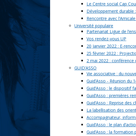
Le Centre social Cap Cou
Développement durable : l
Rencontre avec l’Amicale
Université populaire
Partenariat Ligue de l’ens
Vos rendez-vous UP
20 Janvier 2022 : E-renc
25 février 2022 : Project
2 mai 2022 : conférence
GUID’ASSO
Vie associative : du nou
Guid’Asso - Réunion du 1
Guid’Asso : le dispositif
Guid’Asso : premières re
Guid’Asso : Reprise des 
La labellisation des orien
Accompagnateur, informat
Guid’Asso : le plan d’acti
Guid’Asso : la formation