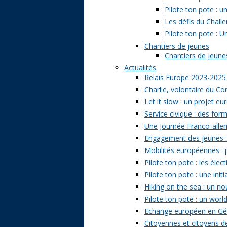
Pilote ton pote : 
Les défis du Challe
Pilote ton pote : U
Chantiers de jeunes
Chantiers de jeunes 
Actualités
Relais Europe 2023-2025
Charlie, volontaire du Cor
Let it slow : un projet e
Service civique : des form
Une Journée Franco-allem
Engagement des jeunes : t
Mobilités européennes : pr
Pilote ton pote : les él
Pilote ton pote : une ini
Hiking on the sea : un n
Pilote ton pote : un world
Echange européen en Géo
Citoyennes et citoyens de 