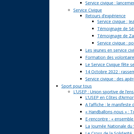
Service civique : lancem
Service Civique
Retours d’expérience
Service civique : J
Témoignage de Séb
Témoignage de Zazi
Service civique : p
Les jeunes en service civ
Formation des volontaire
Le Service Civique fête s
14 Octobre 2022 : rasse
Service civique : des apé
Sport pour tous
L’USEP : Union sportive de l’e
L’USEP en Côtes d’Armor
A l’affiche : le manifeste
« Handballons-nous » : T
E-rencontre : « ensemble
La Journée Nationale du 
Le Cross de la Solidarité