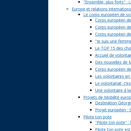
"Ensemble, plus forts" : 
Europe et relations internation
Le corps européen de sol
Corps européen de 
Corps européen de 
Corps européen de s
"Je suis une femme 
Le TOP 15 des chose
Accueil de volontai
Des nouvelles de M
Corps européen de s
Les volontaires en
Le volontariat, c’es
Une volontaire à la
Projets de Mobilité eur
Destination Géorgi
Projet européen : 
Pilote ton pote
"Pilote ton pote" 
Pilote ton pote est 