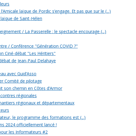
leurs
’Amicale laïque de Pordic s’engage. Et pas que sur le (...)
 laïque de Saint-Hélen
eignement / La Passerelle : le spectacle encourage (...)
ontre / Conférence "Génération COVID ?"
ion Ciné-débat "Les Héritiers"
 débat de Jean-Paul Delahaye
veau avec Guid’Asso
er Comité de pilotage
 fait son chemin en Côtes d’Armor
ncontres régionales
chantiers régionaux et départementaux
teurs
eur, le programme des formations est (...)
ons 2024 officiellement lancé !
 pour les Informateurs #2