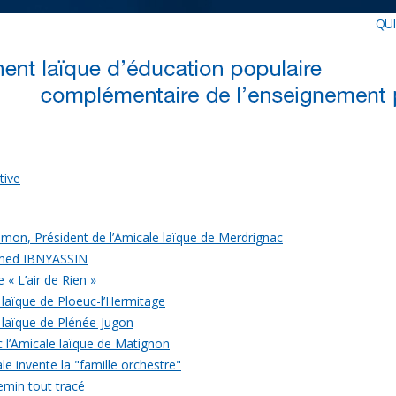
QU
tive
mon, Président de l’Amicale laïque de Merdrignac
med IBNYASSIN
 « L’air de Rien »
 laïque de Ploeuc-l’Hermitage
 laïque de Plénée-Jugon
c l’Amicale laïque de Matignon
le invente la "famille orchestre"
emin tout tracé