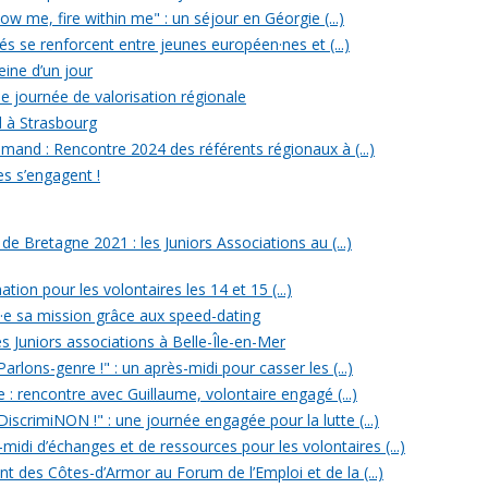
w me, fire within me" : un séjour en Géorgie (...)
iés se renforcent entre jeunes européen·nes et (...)
reine d’un jour
e journée de valorisation régionale
d à Strasbourg
mand : Rencontre 2024 des référents régionaux à (...)
es s’engagent !
 Bretagne 2021 : les Juniors Associations au (...)
ation pour les volontaires les 14 et 15 (...)
n·e sa mission grâce aux speed-dating
s Juniors associations à Belle-Île-en-Mer
rlons-genre !" : un après-midi pour casser les (...)
e : rencontre avec Guillaume, volontaire engagé (...)
iscrimiNON !" : une journée engagée pour la lutte (...)
midi d’échanges et de ressources pour les volontaires (...)
t des Côtes-d’Armor au Forum de l’Emploi et de la (...)