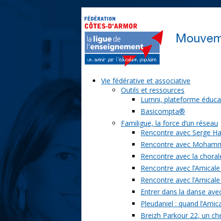
Vie fédérative et associative
Outils et ressources
Lumni, plateforme éduca
Basicompta®
Familigue, la force d’un réseau
Rencontre avec Serge Ha
Rencontre avec Moham
Rencontre avec la chorale
Rencontre avec l’Amicale
Rencontre avec l’Amicale
Entrer dans la danse ave
Pleudaniel : quand l’Amica
Breizh Parkour 22, un ch