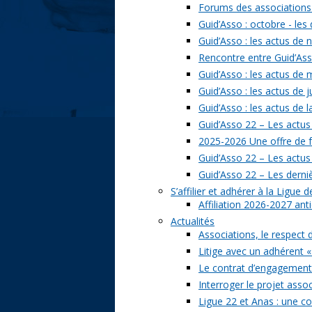
Forums des associations 
Guid’Asso : octobre - les
Guid’Asso : les actus de
Rencontre entre Guid’Asso
Guid’Asso : les actus de
Guid’Asso : les actus de 
Guid’Asso : les actus de 
Guid’Asso 22 – Les actus
2025-2026 Une offre de 
Guid’Asso 22 – Les actu
Guid’Asso 22 – Les derni
S’affilier et adhérer à la Ligue
Affiliation 2026-2027 ant
Actualités
Associations, le respect 
Litige avec un adhérent «
Le contrat d’engagement 
Interroger le projet assoc
Ligue 22 et Anas : une c