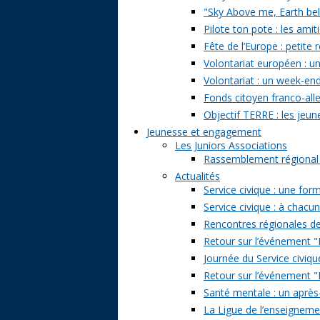
"Sky Above me, Earth belo
Pilote ton pote : les amit
Fête de l’Europe : petite 
Volontariat européen : un
Volontariat : un week-en
Fonds citoyen franco-alle
Objectif TERRE : les jeun
Jeunesse et engagement
Les Juniors Associations
Rassemblement régional de
Actualités
Service civique : une form
Service civique : à chacu
Rencontres régionales de
Retour sur l’événement "Pa
Journée du Service civiqu
Retour sur l’événement "D
Santé mentale : un après-
La Ligue de l’enseignemen