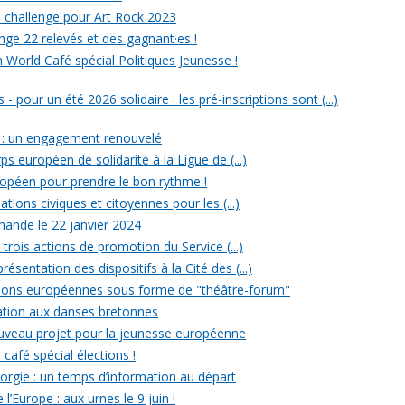
un challenge pour Art Rock 2023
nge 22 relevés et des gagnant·es !
n World Café spécial Politiques Jeunesse !
- pour un été 2026 solidaire : les pré-inscriptions sont (...)
 : un engagement renouvelé
ps européen de solidarité à la Ligue de (...)
uropéen pour prendre le bon rythme !
ations civiques et citoyennes pour les (...)
ande le 22 janvier 2024
rois actions de promotion du Service (...)
ésentation des dispositifs à la Cité des (...)
ections européennes sous forme de "théâtre-forum"
tiation aux danses bretonnes
ouveau projet pour la jeunesse européenne
 café spécial élections !
rgie : un temps d’information au départ
l’Europe : aux urnes le 9 juin !