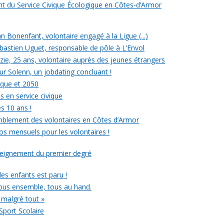
ent du Service Civique Écologique en Côtes-d’Armor
ean Bonenfant, volontaire engagé à la Ligue (...)
astien Uguet, responsable de pôle à L’Envol
e, 25 ans, volontaire auprès des jeunes étrangers
our Solenn, un jobdating concluant !
ique et 2050
s en service civique
es 10 ans !
mblement des volontaires en Côtes d’Armor
ros mensuels pour les volontaires !
nseignement du premier degré
 des enfants est paru !
ous ensemble, tous au hand.
 malgré tout »
Sport Scolaire