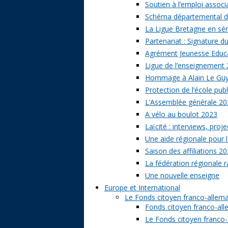
Soutien à l’emploi associa
Schéma départemental des
La Ligue Bretagne en sé
Partenariat : Signature d
Agrément Jeunesse Educat
Ligue de l’enseignement 
Hommage à Alain Le Gu
Protection de l’école publ
L’Assemblée générale 20
A vélo au boulot 2023
Laïcité : interviews, proj
Une aide régionale pour l
Saison des affiliations 2
La fédération régionale 
Une nouvelle enseigne
Europe et International
Le Fonds citoyen franco-allem
Fonds citoyen franco-alle
Le Fonds citoyen franco-