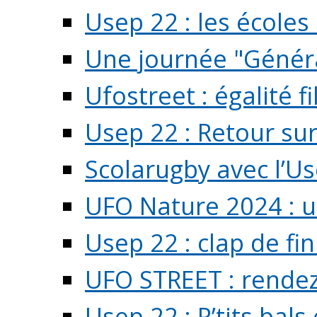
Usep 22 : les écoles 
Une journée "Généra
Ufostreet : égalité f
Usep 22 : Retour su
Scolarugby avec l’U
UFO Nature 2024 : 
Usep 22 : clap de fi
UFO STREET : rendez
Usep 22 : P’tits bals