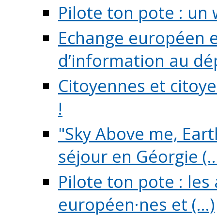
Pilote ton pote : un 
Echange européen e
d’information au dé
Citoyennes et citoye
!
"Sky Above me, Earth
séjour en Géorgie (..
Pilote ton pote : le
européen·nes et (...)