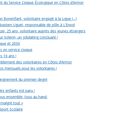
ent du Service Civique Écologique en Côtes-d’Armor
ean Bonenfant, volontaire engagé à la Ligue (...)
astien Uguet, responsable de pôle à L’Envol
e, 25 ans, volontaire auprès des jeunes étrangers
our Solenn, un jobdating concluant !
ique et 2050
s en service civique
es 10 ans !
mblement des volontaires en Côtes d’Armor
ros mensuels pour les volontaires !
nseignement du premier degré
 des enfants est paru !
ous ensemble, tous au hand.
 malgré tout »
Sport Scolaire