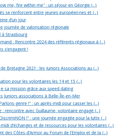
w me, fire within me" : un séjour en Géorgie (...)
iés se renforcent entre jeunes européen·nes et (...)
reine d’un jour
e journée de valorisation régionale
d à Strasbourg
mand : Rencontre 2024 des référents régionaux à (...)
es s’engagent !
 Bretagne 2021 : les Juniors Associations au (...)
ation pour les volontaires les 14 et 15 (...)
n·e sa mission grâce aux speed-dating
s Juniors associations à Belle-Île-en-Mer
rlons-genre !" : un après-midi pour casser les (...)
e : rencontre avec Guillaume, volontaire engagé (...)
iscrimiNON !" : une journée engagée pour la lutte (...)
midi d’échanges et de ressources pour les volontaires (...)
t des Côtes-d’Armor au Forum de l’Emploi et de la (...)