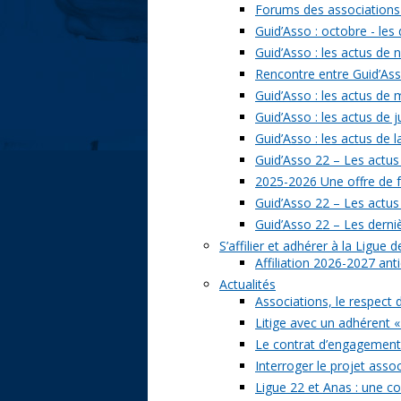
Forums des associations 
Guid’Asso : octobre - les
Guid’Asso : les actus de
Rencontre entre Guid’Asso
Guid’Asso : les actus de
Guid’Asso : les actus de 
Guid’Asso : les actus de 
Guid’Asso 22 – Les actus
2025-2026 Une offre de 
Guid’Asso 22 – Les actu
Guid’Asso 22 – Les derni
S’affilier et adhérer à la Ligue
Affiliation 2026-2027 ant
Actualités
Associations, le respect 
Litige avec un adhérent «
Le contrat d’engagement 
Interroger le projet assoc
Ligue 22 et Anas : une c