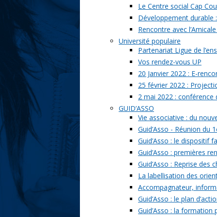
Le Centre social Cap Cou
Développement durable : l
Rencontre avec l’Amicale
Université populaire
Partenariat Ligue de l’ens
Vos rendez-vous UP
20 Janvier 2022 : E-renc
25 février 2022 : Project
2 mai 2022 : conférence
GUID’ASSO
Vie associative : du nou
Guid’Asso - Réunion du 1
Guid’Asso : le dispositif
Guid’Asso : premières re
Guid’Asso : Reprise des 
La labellisation des orien
Accompagnateur, informat
Guid’Asso : le plan d’acti
Guid’Asso : la formation