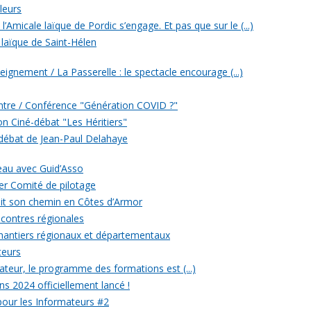
leurs
’Amicale laïque de Pordic s’engage. Et pas que sur le (...)
 laïque de Saint-Hélen
eignement / La Passerelle : le spectacle encourage (...)
ontre / Conférence "Génération COVID ?"
ion Ciné-débat "Les Héritiers"
 débat de Jean-Paul Delahaye
veau avec Guid’Asso
er Comité de pilotage
 fait son chemin en Côtes d’Armor
ncontres régionales
chantiers régionaux et départementaux
teurs
eur, le programme des formations est (...)
ons 2024 officiellement lancé !
 pour les Informateurs #2