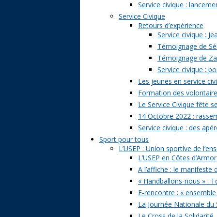
Service civique : lancem
Service Civique
Retours d’expérience
Service civique : J
Témoignage de Séb
Témoignage de Zazi
Service civique : p
Les jeunes en service civ
Formation des volontaire
Le Service Civique fête s
14 Octobre 2022 : rasse
Service civique : des apé
Sport pour tous
L’USEP : Union sportive de l’e
L’USEP en Côtes d’Armor
A l’affiche : le manifeste
« Handballons-nous » : T
E-rencontre : « ensemble
La Journée Nationale du 
Le Cross de la Solidarité