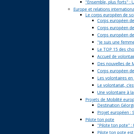
"Ensemble, plus forts" : 
Europe et relations internation
Le corps européen de sol
Corps européen de 
Corps européen de 
Corps européen de s
"Je suis une femme 
Le TOP 15 des chose
Accueil de volontai
Des nouvelles de M
Corps européen de s
Les volontaires en
Le volontariat, c’es
Une volontaire à la
Projets de Mobilité eur
Destination Géorgi
Projet européen : 
Pilote ton pote
"Pilote ton pote" 
Pilote ton pote est 