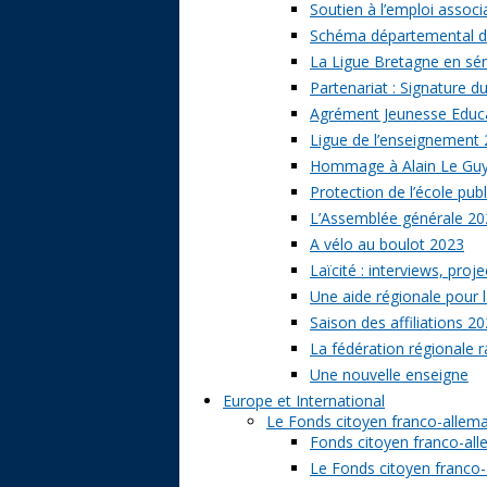
Soutien à l’emploi associa
Schéma départemental des
La Ligue Bretagne en sé
Partenariat : Signature d
Agrément Jeunesse Educat
Ligue de l’enseignement 
Hommage à Alain Le Gu
Protection de l’école publ
L’Assemblée générale 20
A vélo au boulot 2023
Laïcité : interviews, proj
Une aide régionale pour l
Saison des affiliations 2
La fédération régionale 
Une nouvelle enseigne
Europe et International
Le Fonds citoyen franco-allem
Fonds citoyen franco-alle
Le Fonds citoyen franco-