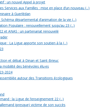
tif : un nouvel Appel à projet
 Services aux Familles : mise en place d’un nouveau (...)
minaire à Guerlédan
u Schéma départemental d’animation de la vie (...)
ion Populaire : renouvellement jusqu’au 23 (...)
22 et ANAS : un partenariat renouvelé
yader
ique : La Ligue apporte son soutien à la (...)
23
ection et débat à Dinan et Saint-Brieuc
a mobilité des bénévoles élu·es
023-2024
rassemblée autour des Transitions écologiques
and
mand : la Ligue de l’enseignement 22 (...)
allemand (presque) victime de son succès