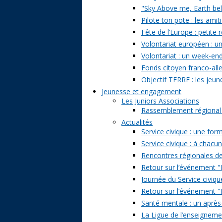
"Sky Above me, Earth belo
Pilote ton pote : les amit
Fête de l’Europe : petite 
Volontariat européen : un
Volontariat : un week-en
Fonds citoyen franco-alle
Objectif TERRE : les jeun
Jeunesse et engagement
Les Juniors Associations
Rassemblement régional de
Actualités
Service civique : une form
Service civique : à chacu
Rencontres régionales de
Retour sur l’événement "Pa
Journée du Service civiqu
Retour sur l’événement "D
Santé mentale : un après-
La Ligue de l’enseignemen