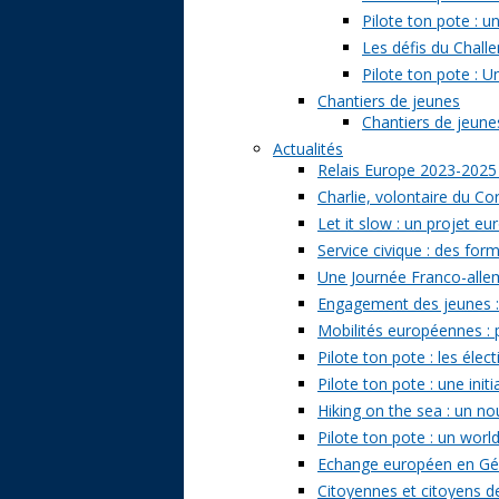
Pilote ton pote : 
Les défis du Challe
Pilote ton pote : U
Chantiers de jeunes
Chantiers de jeunes 
Actualités
Relais Europe 2023-2025
Charlie, volontaire du Cor
Let it slow : un projet e
Service civique : des form
Une Journée Franco-allem
Engagement des jeunes : t
Mobilités européennes : pr
Pilote ton pote : les él
Pilote ton pote : une ini
Hiking on the sea : un n
Pilote ton pote : un world
Echange européen en Géo
Citoyennes et citoyens de 