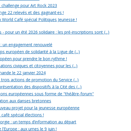
un challenge pour Art Rock 2023
nge 22 relevés et des gagnant·es !
n World Café spécial Politiques Jeunesse !
- pour un été 2026 solidaire : les pré-inscriptions sont (...)
 : un engagement renouvelé
ps européen de solidarité à la Ligue de (...)
uropéen pour prendre le bon rythme !
ations civiques et citoyennes pour les (...)
ande le 22 janvier 2024
rois actions de promotion du Service (...)
ésentation des dispositifs à la Cité des (...)
ections européennes sous forme de "théâtre-forum"
tiation aux danses bretonnes
ouveau projet pour la jeunesse européenne
 café spécial élections !
rgie : un temps d’information au départ
l’Europe : aux urnes le 9 juin !