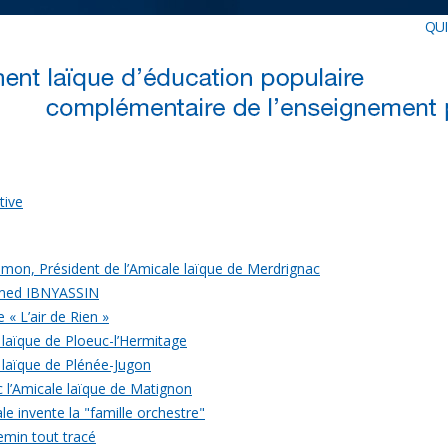
QU
tive
mon, Président de l’Amicale laïque de Merdrignac
med IBNYASSIN
 « L’air de Rien »
 laïque de Ploeuc-l’Hermitage
 laïque de Plénée-Jugon
c l’Amicale laïque de Matignon
le invente la "famille orchestre"
emin tout tracé