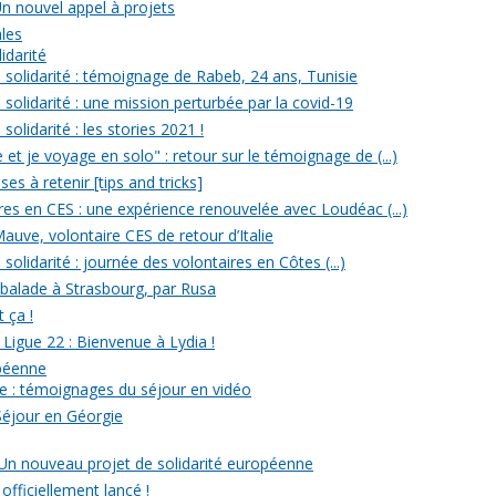
Un nouvel appel à projets
ales
idarité
solidarité : témoignage de Rabeb, 24 ans, Tunisie
solidarité : une mission perturbée par la covid-19
olidarité : les stories 2021 !
et je voyage en solo" : retour sur le témoignage de (...)
s à retenir [tips and tricks]
res en CES : une expérience renouvelée avec Loudéac (...)
auve, volontaire CES de retour d’Italie
olidarité : journée des volontaires en Côtes (...)
 balade à Strasbourg, par Rusa
t ça !
 Ligue 22 : Bienvenue à Lydia !
opéenne
e : témoignages du séjour en vidéo
Séjour en Géorgie
: Un nouveau projet de solidarité européenne
officiellement lancé !