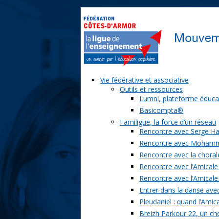
Vie fédérative et associative
Outils et ressources
Lumni, plateforme éduca
Basicompta®
Familigue, la force d’un réseau
Rencontre avec Serge Ha
Rencontre avec Moham
Rencontre avec la chorale
Rencontre avec l’Amicale
Rencontre avec l’Amicale
Entrer dans la danse ave
Pleudaniel : quand l’Amica
Breizh Parkour 22, un ch