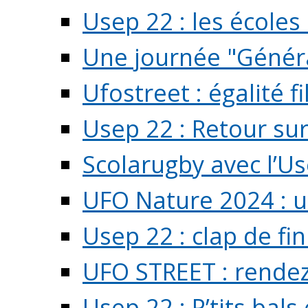
Usep 22 : les écoles 
Une journée "Généra
Ufostreet : égalité f
Usep 22 : Retour su
Scolarugby avec l’U
UFO Nature 2024 : 
Usep 22 : clap de fi
UFO STREET : rendez
Usep 22 : P’tits bals