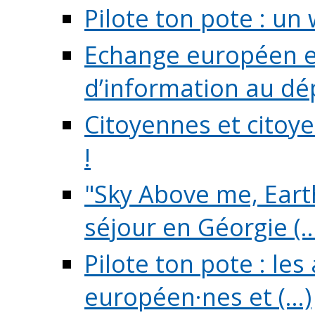
Pilote ton pote : un 
Echange européen e
d’information au dé
Citoyennes et citoye
!
"Sky Above me, Earth
séjour en Géorgie (..
Pilote ton pote : le
européen·nes et (...)