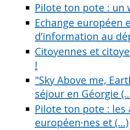
Pilote ton pote : un 
Echange européen e
d’information au dé
Citoyennes et citoye
!
"Sky Above me, Earth
séjour en Géorgie (..
Pilote ton pote : le
européen·nes et (...)