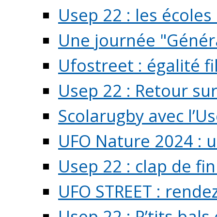
Usep 22 : les écoles 
Une journée "Généra
Ufostreet : égalité f
Usep 22 : Retour su
Scolarugby avec l’U
UFO Nature 2024 : 
Usep 22 : clap de fi
UFO STREET : rendez
Usep 22 : P’tits bals