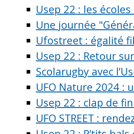
Usep 22 : les écoles 
Une journée "Généra
Ufostreet : égalité f
Usep 22 : Retour su
Scolarugby avec l’U
UFO Nature 2024 : 
Usep 22 : clap de fi
UFO STREET : rendez
Usep 22 : P’tits bals