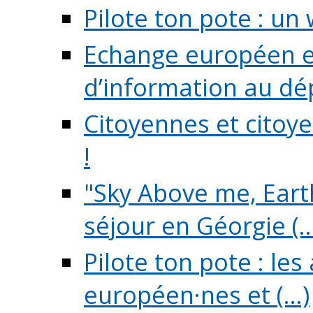
Pilote ton pote : un 
Echange européen e
d’information au dé
Citoyennes et citoye
!
"Sky Above me, Earth
séjour en Géorgie (..
Pilote ton pote : le
européen·nes et (...)